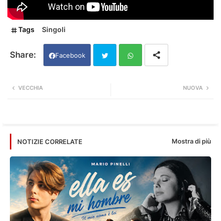
Tags
Singoli
Facebook
Twi
Wh
VECCHIA
NUOVA
tter
ats
app
Mostra di più
NOTIZIE CORRELATE