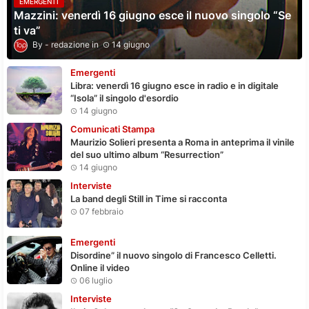
EMERGENTI
Mazzini: venerdì 16 giugno esce il nuovo singolo “Se
ti va”
redazione
14 giugno
Emergenti
Libra: venerdì 16 giugno esce in radio e in digitale
“Isola” il singolo d'esordio
14 giugno
Comunicati Stampa
Maurizio Solieri presenta a Roma in anteprima il vinile
del suo ultimo album “Resurrection”
14 giugno
Interviste
La band degli Still in Time si racconta
07 febbraio
Emergenti
Disordine” il nuovo singolo di Francesco Celletti.
Online il video
06 luglio
Interviste