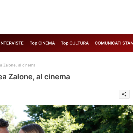
 INTERVISTE
Top CINEMA
Top CULTURA
COMUNICATI STA
ea Zalone, al cinema
rea Zalone, al cinema
share