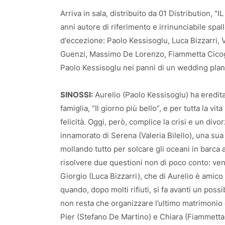
Arriva in sala, distribuito da 01 Distribution, 
anni autore di riferimento e irrinunciabile spal
d'eccezione: Paolo Kessisoglu, Luca Bizzarri, V
Guenzi, Massimo De Lorenzo, Fiammetta Cicogna
Paolo Kessisoglu nei panni di un wedding pla
SINOSSI:
Aurelio (Paolo Kessisoglu) ha eredita
famiglia, “Il giorno più bello”, e per tutta la vi
felicità. Oggi, però, complice la crisi e un div
innamorato di Serena (Valeria Bilello), una sua 
mollando tutto per solcare gli oceani in barca a
risolvere due questioni non di poco conto: ven
Giorgio (Luca Bizzarri), che di Aurelio è amic
quando, dopo molti rifiuti, si fa avanti un poss
non resta che organizzare l’ultimo matrimonio de
Pier (Stefano De Martino) e Chiara (Fiammetta 