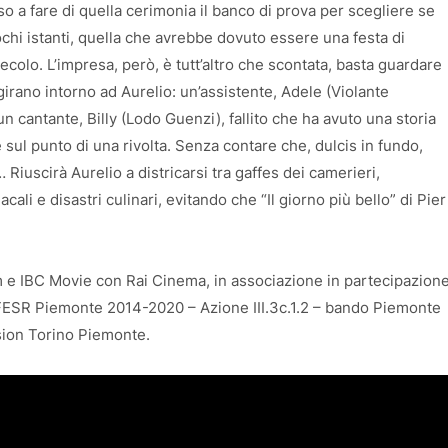
o a fare di quella cerimonia il banco di prova per scegliere se
ochi istanti, quella che avrebbe dovuto essere una festa di
colo. L’impresa, però, è tutt’altro che scontata, basta guardare
irano intorno ad Aurelio: un’assistente, Adele (Violante
 un cantante, Billy (Lodo Guenzi), fallito che ha avuto una storia
 sul punto di una rivolta. Senza contare che, dulcis in fundo,
 Riuscirà Aurelio a districarsi tra gaffes dei camerieri,
ali e disastri culinari, evitando che “Il giorno più bello” di Pier
m e IBC Movie con Rai Cinema, in associazione in partecipazion
R FESR Piemonte 2014-2020 – Azione III.3c.1.2 – bando Piemonte
sion Torino Piemonte.