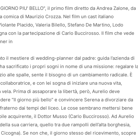
"IL GIORNO PIU' BELLO", il primo film diretto da Andrea Zalone, da
la comica di Maurizio Crozza. Nel film un cast italiano
iolante Placido, Valeria Bilello, Stefano De Martino, Lodo
 con la partecipazione di Carlo Buccirosso. Il film che vede
nner in
to il mestiere di wedding-planner dal padre: guida l’azienda di
ta ha sacrificato i propri sogni in nome di una missione: regalare l
orzio alle spalle, sente il bisogno di un cambiamento radicale. È
collaboratrice, e con lei sogna di iniziare una nuova vita,
 vela. Prima di assaporare la libertà, però, Aurelio deve
dere “Il giorno più bello” e convincere Serena a divorziare da
o fraterno dai tempi del liceo. Le cose sembrano mettersi bene
ibile acquirente, il Dottor Musso (Carlo Buccirosso). Ad Aurelio
lla sua carriera, quello tra due rampolli dell’alta borghesia,
Cicogna). Se non che, il giorno stesso del ricevimento, scopre