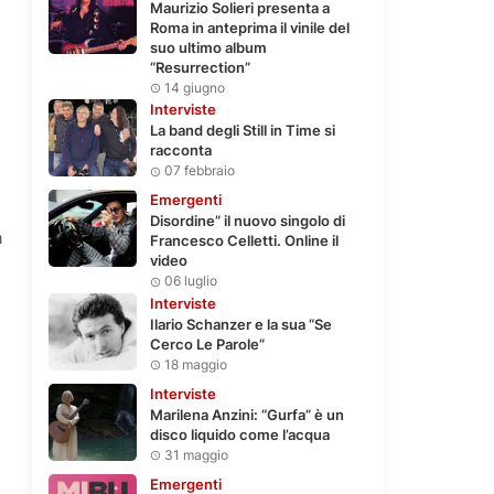
Maurizio Solieri presenta a
Roma in anteprima il vinile del
suo ultimo album
“Resurrection”
14 giugno
Interviste
La band degli Still in Time si
racconta
07 febbraio
Emergenti
Disordine” il nuovo singolo di
a
Francesco Celletti. Online il
video
06 luglio
Interviste
Ilario Schanzer e la sua “Se
Cerco Le Parole”
18 maggio
Interviste
Marilena Anzini: “Gurfa” è un
disco liquido come l’acqua
31 maggio
Emergenti