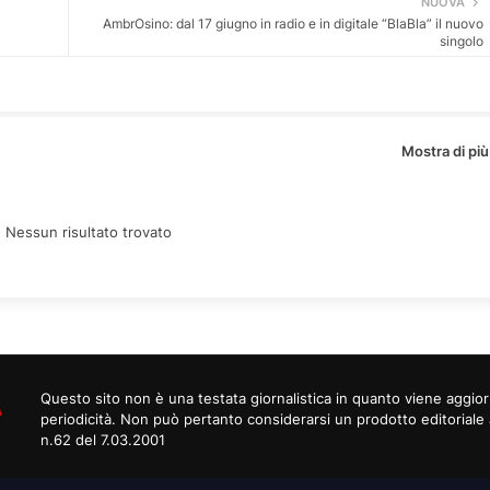
NUOVA
AmbrOsino: dal 17 giugno in radio e in digitale “BlaBla” il nuovo
singolo
Mostra di più
:
Nessun risultato trovato
Questo sito non è una testata giornalistica in quanto viene aggi
periodicità. Non può pertanto considerarsi un prodotto editoriale 
n.62 del 7.03.2001