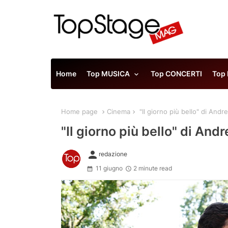
Home
Top MUSICA
Top CONCERTI
Top
Home page
Cinema
"Il giorno più bello" di Andr
"Il giorno più bello" di And
person
redazione
11 giugno
2 minute read