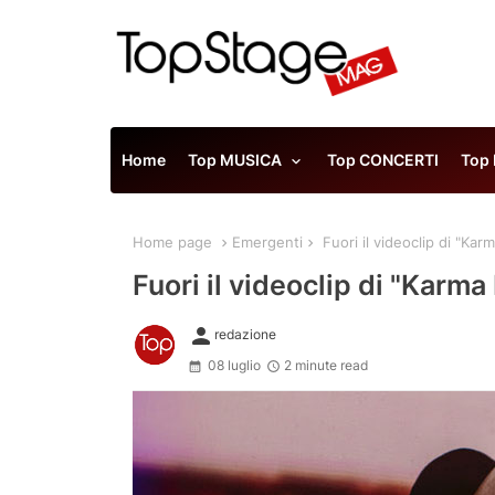
Home
Top MUSICA
Top CONCERTI
Top
Home page
Emergenti
Fuori il videoclip di "Kar
Fuori il videoclip di "Karma
person
redazione
08 luglio
2 minute read