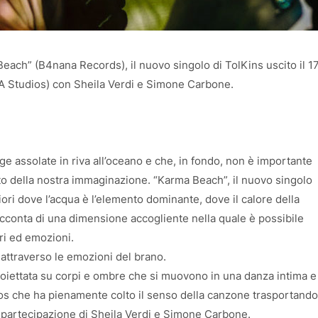
Beach” (B4nana Records), il nuovo singolo di TolKins uscito il 1
SA Studios) con Sheila Verdi e Simone Carbone.
e assolate in riva all’oceano e che, in fondo, non è importante
to della nostra immaginazione. “Karma Beach”, il nuovo singolo
iori dove l’acqua è l’elemento dominante, dove il calore della
racconta di una dimensione accogliente nella quale è possibile
ri ed emozioni.
 attraverso le emozioni del brano.
oiettata su corpi e ombre che si muovono in una danza intima e
ios che ha pienamente colto il senso della canzone trasportando
a partecipazione di Sheila Verdi e Simone Carbone.