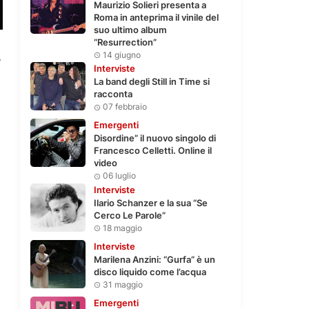
Maurizio Solieri presenta a
Roma in anteprima il vinile del
suo ultimo album
“Resurrection”
14 giugno
7
Interviste
La band degli Still in Time si
racconta
07 febbraio
Emergenti
Disordine” il nuovo singolo di
Francesco Celletti. Online il
video
06 luglio
Interviste
Ilario Schanzer e la sua “Se
Cerco Le Parole”
18 maggio
Interviste
Marilena Anzini: “Gurfa” è un
disco liquido come l’acqua
31 maggio
Emergenti