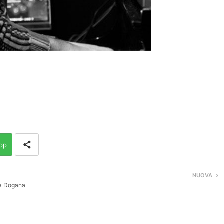
pp
NUOVA
 a Dogana