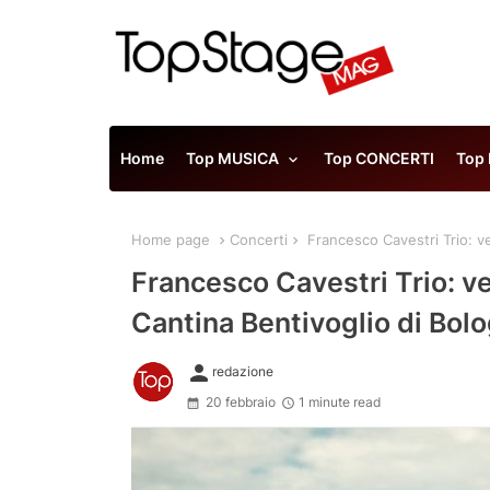
Home
Top MUSICA
Top CONCERTI
Top
Home page
Concerti
Francesco Cavestri Trio: ve
Francesco Cavestri Trio: ve
Cantina Bentivoglio di Bol
person
redazione
20 febbraio
1 minute read