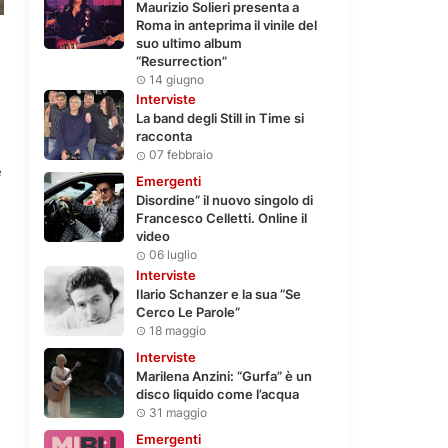
Maurizio Solieri presenta a
Roma in anteprima il vinile del
suo ultimo album
“Resurrection”
14 giugno
Interviste
La band degli Still in Time si
racconta
07 febbraio
e
Emergenti
Disordine” il nuovo singolo di
Francesco Celletti. Online il
video
06 luglio
Interviste
Ilario Schanzer e la sua “Se
Cerco Le Parole”
18 maggio
Interviste
Marilena Anzini: “Gurfa” è un
disco liquido come l’acqua
31 maggio
Emergenti