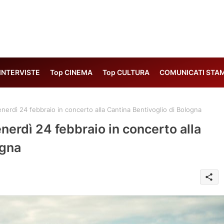
 INTERVISTE
Top CINEMA
Top CULTURA
COMUNICATI STA
nerdì 24 febbraio in concerto alla Cantina Bentivoglio di Bologna
nerdì 24 febbraio in concerto alla
ogna
share