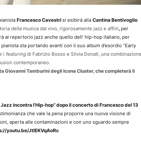
pianista
Francesco Cavestri
si esibirà alla
Cantina Bentivoglio
toria della musica dal vivo, rigorosamente jazz e affini
,
per
à al repertorio jazz anche quello dell’ hip-hop italiano, per
 pianista sta portando avanti con il suo album d’esordio “Early
e i
featuring
di Fabrizio Bosso e Silvia Donati, una combinazion
-fusion contemporaneo.
ta Giovanni Tamburini degli Icona Cluster, che completerà il
 Jazz incontra l’Hip-hop” dopo il concerto di Francesco del 13
estimonianza che vale la pena proporre una nuova visione di
azioni, aperta alle contaminazioni e con uno sguardo sempre
s://youtu.be/JtlEKVqAoRc