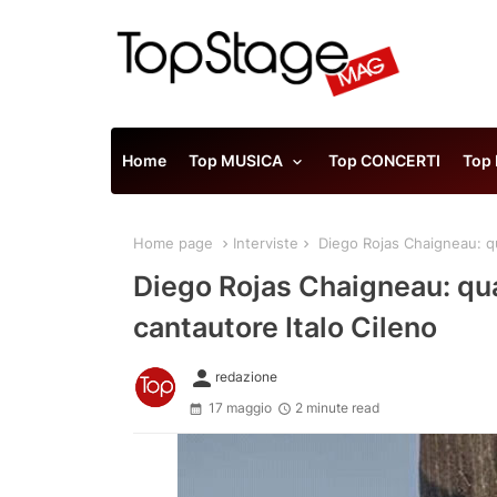
Home
Top MUSICA
Top CONCERTI
Top
Home page
Interviste
Diego Rojas Chaigneau: qua
Diego Rojas Chaigneau: quat
cantautore Italo Cileno
person
redazione
17 maggio
2 minute read