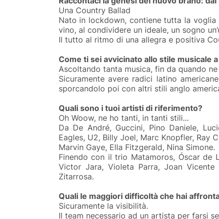
Raccontaci la genesi del nuovo brano: dal 
Una Country Ballad
Nato in lockdown, contiene tutta la voglia di
vino, al condividere un ideale, un sogno un’u
Il tutto al ritmo di una allegra e positiva Co
Come ti sei avvicinato allo stile musicale a
Ascoltando tanta musica, fin da quando ne
Sicuramente avere radici latino american
sporcandolo poi con altri stili anglo america
Quali sono i tuoi artisti di riferimento?
Oh Woow, ne ho tanti, in tanti stili...
Da De André, Guccini, Pino Daniele, Luci
Eagles, U2, Billy Joel, Marc Knopfler, Ray 
Marvin Gaye, Ella Fitzgerald, Nina Simone.
Finendo con i
l trio Matamoros, Óscar de Le
Victor Jara, Violeta Parra, Joan Vicente
Zitarrosa.
Quali le maggiori difficoltà che hai affro
Sicuramente la visibilità.
Il team necessario ad un artista per farsi se