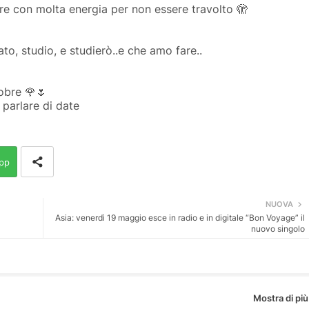
e con molta energia per non essere travolto
🫣
to, studio, e studierò..e che amo fare..
tobre
🌹🌷
parlare di date
pp
NUOVA
Asia: venerdì 19 maggio esce in radio e in digitale “Bon Voyage” il
nuovo singolo
Mostra di più