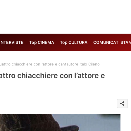
 INTERVISTE
Top CINEMA
Top CULTURA
COMUNICATI STA
ttro chiacchiere con l’attore e cantautore Italo Cileno
tro chiacchiere con l’attore e
share