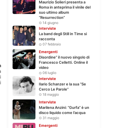
Maurizio Solieri presenta a
Roma in anteprima il vinile del
suo ultimo album
“Resurrection”
14 giugno
Interviste
La band degli Still in Time si
racconta
07 febbraio
Emergenti
Disordine” il nuovo singolo di
Francesco Celletti. Online il
a
video
a
06 luglio
i
Interviste
i
Ilario Schanzer e la sua “Se
Cerco Le Parole”
18 maggio
Interviste
Marilena Anzini: “Gurfa” è un
disco liquido come l’acqua
31 maggio
Emergenti