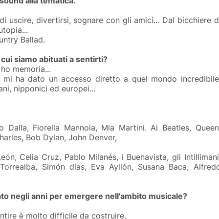
sound alla tematica.
 uscire, divertirsi, sognare con gli amici... Dal bicchiere d
topia...
untry Ballad.
 cui siamo abituati a sentirti?
 ho memoria...
e mi ha dato un accesso diretto a quel mondo incredibile
ni, nipponici ed europei...
o Dalla, Fiorella Mannoia, Mia Martini.
Ai Beatles, Queen
Charles, Bob Dylan, John Denver,
ón, Celia Cruz, Pablo Milanés, i Buenavista, gli Intillimani
 Torrealba, Simón días, Eva Ayllón, Susana Baca, Alfred
ntato negli anni per emergere nell'ambito musicale?
ntire è molto difficile da costruire.