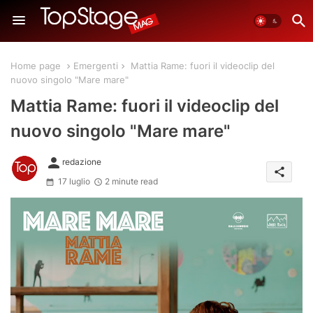
Home page
Emergenti
Mattia Rame: fuori il videoclip del
nuovo singolo "Mare mare"
Mattia Rame: fuori il videoclip del
nuovo singolo "Mare mare"
person
redazione
share
17 luglio
2 minute read