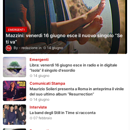
EMERGENTI
Mazzini: venerdì 16 giugno esce il nuovo singolo “Se
ti va”
redazione
14 giugno
Emergenti
Libra: venerdì 16 giugno esce in radio e in digitale
“Isola” il singolo d'esordio
14 giugno
Comunicati Stampa
Maurizio Solieri presenta a Roma in anteprima il vinile
del suo ultimo album “Resurrection”
14 giugno
Interviste
La band degli Still in Time si racconta
07 febbraio