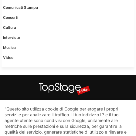
Comunicati Stampa
Concerti
Cultura
Interviste
Musica
Video
Questo sito non è una testata giornalistica in quanto viene
"Questo sito utilizza cookie di Google per erogare i propri
aggiornato senza nessuna periodicità. Non può pertanto
servizi e per analizzare il traffico. Il tuo indirizzo IP e il tuo
considerarsi un prodotto editoriale ai sensi della legge n.62 del
agente utente sono condivisi con Google, unitamente alle
7.03.2001
metriche sulle prestazioni e sulla sicurezza, per garantire la
qualità del servizio, generare statistiche di utilizzo e rilevare e