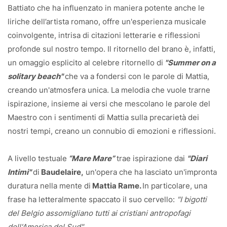
Battiato che ha influenzato in maniera potente anche le
liriche dell’artista romano, offre un'esperienza musicale
coinvolgente, intrisa di citazioni letterarie e riflessioni
profonde sul nostro tempo. Il ritornello del brano è, infatti,
un omaggio esplicito al celebre ritornello di
"Summer on a
solitary beach"
che va a fondersi con le parole di Mattia,
creando un'atmosfera unica. La melodia che vuole trarne
ispirazione, insieme ai versi che mescolano le parole del
Maestro con i sentimenti di Mattia sulla precarietà dei
nostri tempi, creano un connubio di emozioni e riflessioni.
A livello testuale
“Mare Mare”
trae ispirazione dai
"Diari
Intimi"
di
Baudelaire,
un'opera che ha lasciato un'impronta
duratura nella mente di
Mattia Rame.
In particolare, una
frase ha letteralmente spaccato il suo cervello:
"I bigotti
del Belgio assomigliano tutti ai cristiani antropofagi
dell'America del Sud".