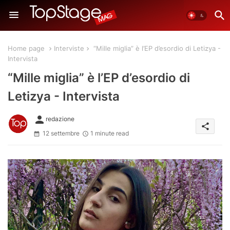
Home page
Interviste
“Mille miglia” è l’EP d’esordio di Letizya -
Intervista
“Mille miglia” è l’EP d’esordio di
Letizya - Intervista
person
redazione
share
12 settembre
1 minute read