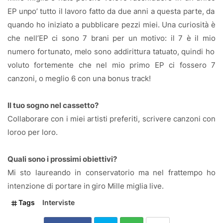
EP
un
po’
tutto
il
lavoro
fatto
da
due
anni
a
questa
parte,
da
quando
ho iniziato a pubblicare pezzi miei. Una curiosità è
che nell’EP
ci sono 7 brani per un motivo: il 7 è il mio
numero fortunato, me
lo sono addirittura tatuato, quindi ho
voluto fortemente che nel
mio primo EP ci fossero 7
canzoni, o meglio 6 con una bonus
track!
Il tuo sogno nel cassetto?
Collaborare
con
i
miei
artisti
preferiti,
scrivere
canzoni
con
loro
o
per
loro.
Quali sono i prossimi obiettivi?
Mi
sto
laureando
in
conservatorio
ma
nel
frattempo
ho
intenzione
di
portare
in
giro
Mille
miglia
live.
Tags
Interviste