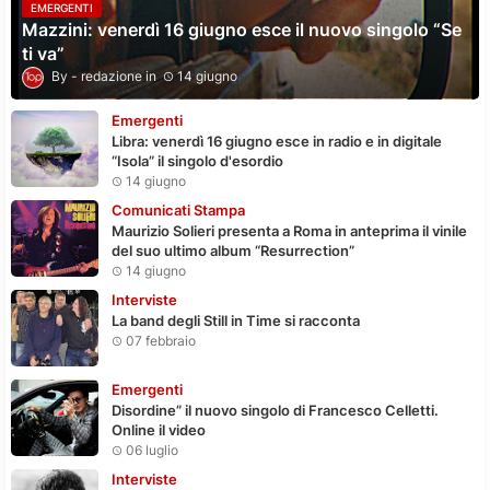
EMERGENTI
Mazzini: venerdì 16 giugno esce il nuovo singolo “Se
ti va”
redazione
14 giugno
Emergenti
Libra: venerdì 16 giugno esce in radio e in digitale
“Isola” il singolo d'esordio
14 giugno
Comunicati Stampa
Maurizio Solieri presenta a Roma in anteprima il vinile
del suo ultimo album “Resurrection”
14 giugno
Interviste
La band degli Still in Time si racconta
07 febbraio
Emergenti
Disordine” il nuovo singolo di Francesco Celletti.
Online il video
06 luglio
Interviste