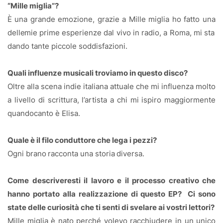
“Mille miglia”?
È
una
grande
emozione,
grazie
a
Mille
miglia
ho
fatto
una
delle
mie prime esperienze dal vivo in radio, a Roma, mi sta
dando
tante
piccole
soddisfazioni.
Quali influenze musicali troviamo in questo disco?
Oltre alla scena indie italiana attuale che mi influenza molto
a
livello
di
scrittura,
l’artista
a
chi
mi
ispiro
maggiormente
quando
canto
è
Elisa.
Quale è il filo conduttore che lega i pezzi?
Ogni
brano
racconta
una
storia
diversa.
Come descriveresti il lavoro e il processo creativo che
hanno portato alla realizzazione di questo EP?
Ci sono
state delle curiosità che ti senti di svelare ai vostri lettori?
Mille
miglia
è
nato
perché
volevo
racchiudere
in
un
unico