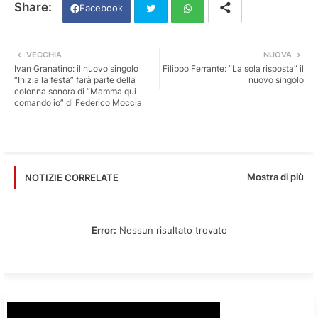
Facebook
Twi
Wh
VECCHIA
NUOVA
Ivan Granatino: il nuovo singolo
Filippo Ferrante: “La sola risposta” il
tter
ats
“Inizia la festa” farà parte della
nuovo singolo
colonna sonora di “Mamma qui
comando io” di Federico Moccia
app
Mostra di più
NOTIZIE CORRELATE
Error:
Nessun risultato trovato