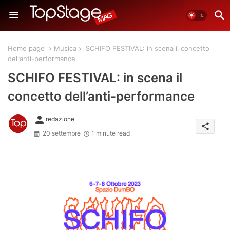
Home page
Musica
SCHIFO FESTIVAL: in scena il concetto
dell’anti-performance
SCHIFO FESTIVAL: in scena il
concetto dell’anti-performance
person
redazione
share
20 settembre
1 minute read