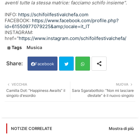
aventi tutte la stessa matrice: facciamo schifo insieme"
.
INFO:
https://schifoilfestivalchefa.com
FACEBOOK:
https://www.facebook.com/profile.php?
id=61550977079225&amp;locale=it_IT
INSTAGRAM:
href="
https://www.instagram.com/schifoilfestivalchefa/
Tags
Musica
Facebook
Twi
Wh
VECCHIA
NUOVA
Camilla Dot: “Happiness Awaits” il
Sara Sgarabottolo: “Non mi lasciare
tter
ats
singolo d'esordio
d’estate” è il nuovo singolo
app
Mostra di più
NOTIZIE CORRELATE