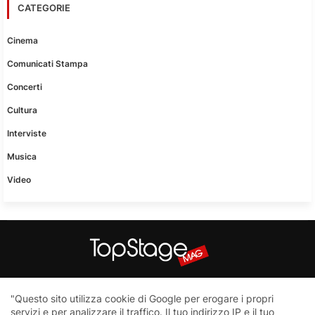
CATEGORIE
Cinema
Comunicati Stampa
Concerti
Cultura
Interviste
Musica
Video
Questo sito non è una testata giornalistica in quanto viene
"Questo sito utilizza cookie di Google per erogare i propri
aggiornato senza nessuna periodicità. Non può pertanto
servizi e per analizzare il traffico. Il tuo indirizzo IP e il tuo
considerarsi un prodotto editoriale ai sensi della legge n.62 del