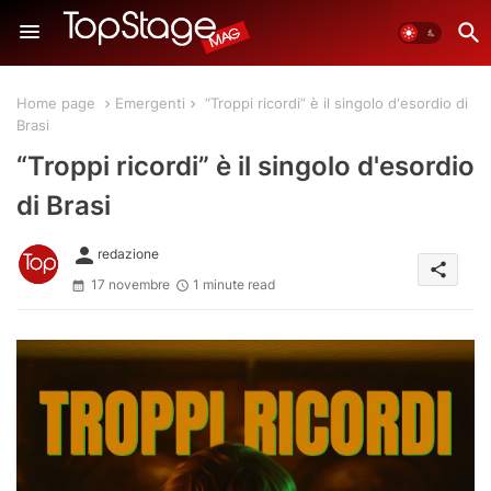
Home page
Emergenti
“Troppi ricordi” è il singolo d'esordio di
Brasi
“Troppi ricordi” è il singolo d'esordio
di Brasi
person
redazione
share
17 novembre
1 minute read