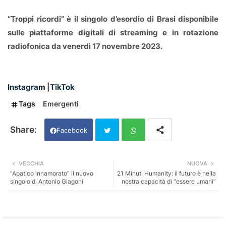
“Troppi ricordi” è il singolo d’esordio di Brasi disponibile
sulle piattaforme digitali di streaming e in rotazione
radiofonica da venerdì 17 novembre 2023.
Instagram
|
TikTok
Tags
Emergenti
Facebook
Twi
Wh
VECCHIA
NUOVA
“Apatico innamorato” il nuovo
21 Minuti Humanity: il futuro è nella
tter
ats
singolo di Antonio Giagoni
nostra capacità di “essere umani”
app