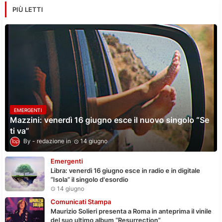
PIÙ LETTI
EMERGENTI
Mazzini: venerdì 16 giugno esce il nuovo singolo “Se
ti va”
redazione
14 giugno
Emergenti
Libra: venerdì 16 giugno esce in radio e in digitale
“Isola” il singolo d'esordio
14 giugno
Comunicati Stampa
Maurizio Solieri presenta a Roma in anteprima il vinile
del suo ultimo album “Resurrection”