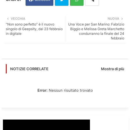
Twi
Wh
VECCHIA
NUOVA
“Non sono perfetto” è il nuovo
Una Voce per San Marino: Fabrizio
tter
ats
singolo di Geepsity, dal 23 febbraio
Biggio e Melissa Greta Marchetto
in digitale
condurranno la finale del 24
febbraio
app
Mostra di più
NOTIZIE CORRELATE
Error:
Nessun risultato trovato