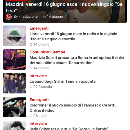
Mazzini: venerdì 16 giugno esce il nuovo singolo “Se
ti va”
redazione
14 giugno
Emergenti
Libra: venerdì 16 giugno esce in radio e in digitale
“Isola” il singolo d'esordio
14 giugno
Comunicati Stampa
Maurizio Solieri presenta a Roma in anteprima il vinile
del suo ultimo album “Resurrection”
14 giugno
Interviste
La band degli Still in Time si racconta
07 febbraio
Emergenti
Disordine” il nuovo singolo di Francesco Celletti.
Online il video
06 luglio
Interviste
Ilario Schanzer e la sua “Se Cerco Le Parole”