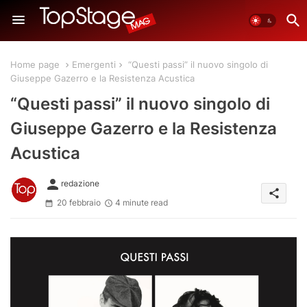
Home page
Emergenti
“Questi passi” il nuovo singolo di
Giuseppe Gazerro e la Resistenza Acustica
“Questi passi” il nuovo singolo di
Giuseppe Gazerro e la Resistenza
Acustica
person
redazione
share
20 febbraio
4 minute read