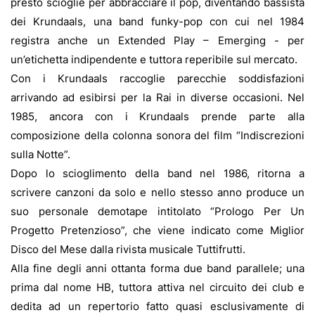
presto scioglie per abbracciare il pop, diventando bassista
dei Krundaals, una band funky-pop con cui nel 1984
registra anche un Extended Play – Emerging - per
un’etichetta indipendente e tuttora reperibile sul mercato.
Con i Krundaals raccoglie parecchie soddisfazioni
arrivando ad esibirsi per la Rai in diverse occasioni. Nel
1985, ancora con i Krundaals prende parte alla
composizione della colonna sonora del film “Indiscrezioni
sulla Notte”.
Dopo lo scioglimento della band nel 1986, ritorna a
scrivere canzoni da solo e nello stesso anno produce un
suo personale demotape intitolato “Prologo Per Un
Progetto Pretenzioso”, che viene indicato come Miglior
Disco del Mese dalla rivista musicale Tuttifrutti.
Alla fine degli anni ottanta forma due band parallele; una
prima dal nome HB, tuttora attiva nel circuito dei club e
dedita ad un repertorio fatto quasi esclusivamente di