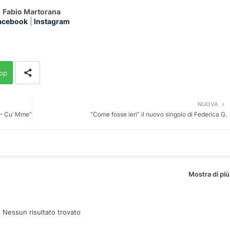
Fabio Martorana
acebook
|
Instagram
pp
NUOVA
a – Cu’ Mme”
“Come fosse ieri” il nuovo singolo di Federica G.
Mostra di più
:
Nessun risultato trovato