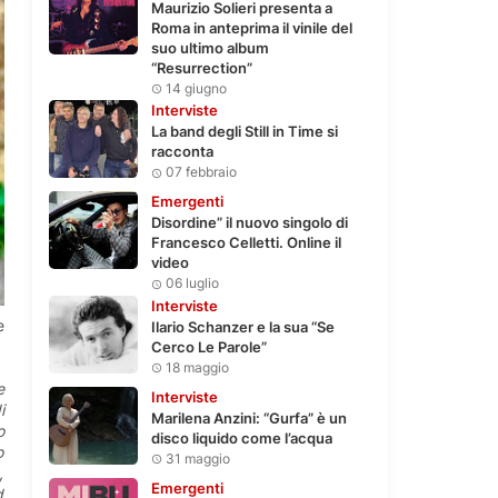
Maurizio Solieri presenta a
Roma in anteprima il vinile del
suo ultimo album
“Resurrection”
14 giugno
Interviste
La band degli Still in Time si
racconta
07 febbraio
Emergenti
Disordine” il nuovo singolo di
Francesco Celletti. Online il
video
06 luglio
Interviste
e
Ilario Schanzer e la sua “Se
Cerco Le Parole”
18 maggio
e
Interviste
i
Marilena Anzini: “Gurfa” è un
o
disco liquido come l’acqua
o
31 maggio
,
Emergenti
d