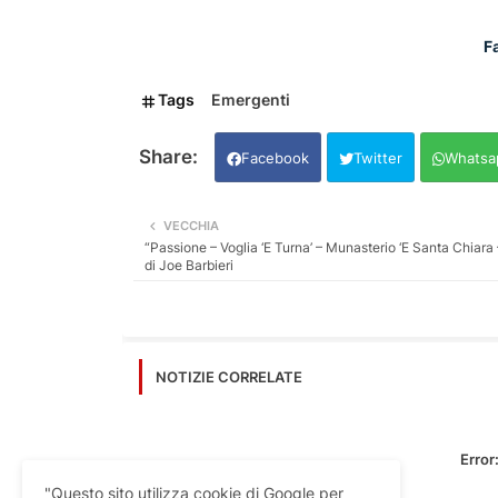
F
Tags
Emergenti
Facebook
Twitter
Whatsa
VECCHIA
“Passione – Voglia ‘E Turna’ – Munasterio ‘E Santa Chiar
di Joe Barbieri
NOTIZIE CORRELATE
Error
"Questo sito utilizza cookie di Google per