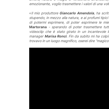
emozionante, voglio trasmettere i valori di una volta
«
Il mio produttore
Giancarlo Amendola
, ha scri
stupendo, in mezzo alla natura, e ai profumi tipici
di potermi esprimere, di poter esprimere le mi
Martorana
- sperando di poter trasmettere tutt
videoclip che è stato girato in un incantevole l
manager
Marisa Ronci
. Fin da subito mi ha colp
trovavo in un luogo magnifico, oserei dire “magico