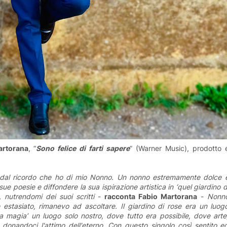
artorana
, “
Sono felice di farti sapere
” (Warner Music), prodotto 
o dal ricordo che ho di mio Nonno. Un nonno estremamente dolce 
sue poesie e diffondere la sua ispirazione artistica in ‘quel giardino d
 nutrendomi dei suoi scritti
-
racconta Fabio Martorana
-
Nonn
stasiato, rimanevo ad ascoltare. Il giardino di rose era un luog
 magia’ un luogo solo nostro, dove tutto era possibile, dove arte
donandoci l'attimo dell'eterno. Con questo singolo così sentito e