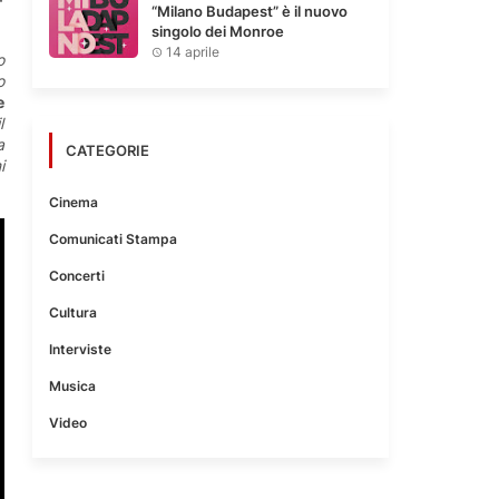
“Milano Budapest” è il nuovo
singolo dei Monroe
14 aprile
o
o
e
l
a
CATEGORIE
i
Cinema
Comunicati Stampa
Concerti
Cultura
Interviste
Musica
Video