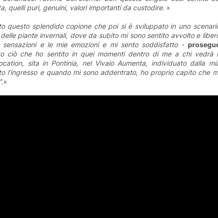
, quelli puri, genuini, valori importanti da custodire
. »
tto questo splendido copione che poi si è sviluppato in uno scenari
 delle piante invernali, dove da subito mi sono sentito avvolto e liber
e sensazioni e le mie emozioni e mi sento soddisfatto -
prosegu
o ciò che ho sentito in quei momenti dentro di me a chi vedrà i
ocation, sita in Pontinia, nel Vivaio Aumenta, individuato dalla mi
ito l’ingresso e quando mi sono addentrato, ho proprio capito che m
”
.»