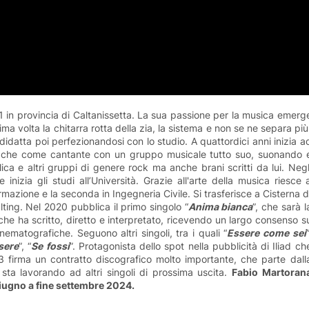
81 in provincia di Caltanissetta. La sua passione per la musica emerg
ima volta la chitarra rotta della zia, la sistema e non se ne separa più
datta poi perfezionandosi con lo studio. A quattordici anni inizia a
rista che come cantante con un gruppo musicale tutto suo, suonando 
ca e altri gruppi di genere rock ma anche brani scritti da lui. Negl
inizia gli studi all’Università. Grazie all'arte della musica riesce 
rmazione e la seconda in Ingegneria Civile. Si trasferisce a Cisterna d
ing. Nel 2020 pubblica il primo singolo “
Anima bianca
”, che sarà l
 che ha scritto, diretto e interpretato, ricevendo un largo consenso s
nematografiche. Seguono altri singoli, tra i quali “
Essere come sei
”
sere
”, “
Se fossi
”. Protagonista dello spot nella pubblicità di Iliad ch
23 firma un contratto discografico molto importante, che parte dall
 sta lavorando ad altri singoli di prossima uscita.
Fabio Martoran
a giugno a fine settembre 2024.