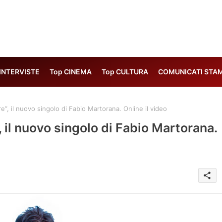
 INTERVISTE
Top CINEMA
Top CULTURA
COMUNICATI STA
re”, il nuovo singolo di Fabio Martorana. Online il video
”, il nuovo singolo di Fabio Martorana.
share