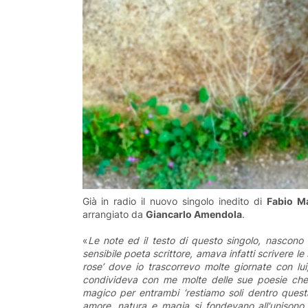
Già in radio il nuovo singolo inedito di
Fabio M
arrangiato da
Giancarlo Amendola
.
«
Le note ed il testo di questo singolo, nascon
sensibile poeta scrittore, amava infatti scrivere le 
rose’ dove io trascorrevo molte giornate con lui,
condivideva con me molte delle sue poesie che e
magico per entrambi ‘restiamo soli dentro questa
amore, natura e magia si fondevano all'unisono, 