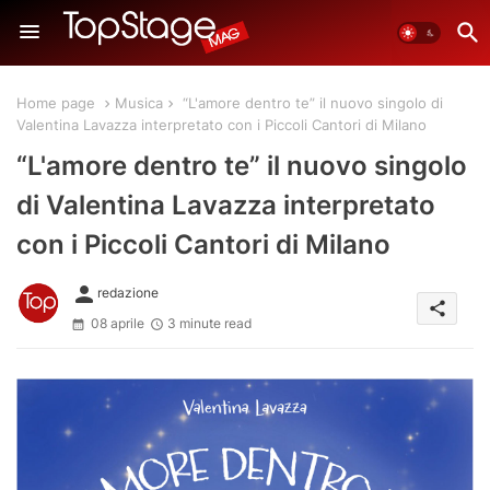
Home page
Musica
“L'amore dentro te” il nuovo singolo di
Valentina Lavazza interpretato con i Piccoli Cantori di Milano
“L'amore dentro te” il nuovo singolo
di Valentina Lavazza interpretato
con i Piccoli Cantori di Milano
person
redazione
share
08 aprile
3 minute read