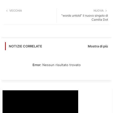
Twi
Wh
VECCHIA
NUOVA
“words untold” il nuovo singolo di
tter
ats
Camilla Dot
app
Mostra di più
NOTIZIE CORRELATE
Error:
Nessun risultato trovato