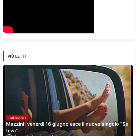
PIÙ LETTI
EMERGENTI
Mazzini: venerdì 16 giugno esce il nuovo singolo “Se
ti va”