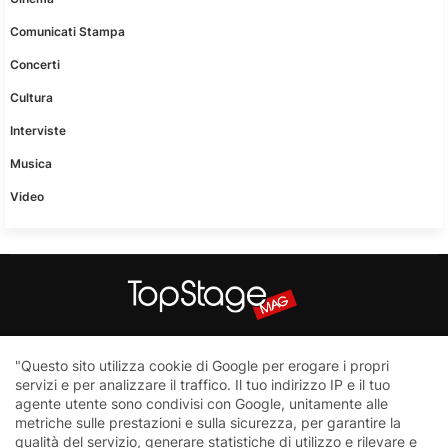
Comunicati Stampa
Concerti
Cultura
Interviste
Musica
Video
Questo sito non è una testata giornalistica in quanto viene
"Questo sito utilizza cookie di Google per erogare i propri
aggiornato senza nessuna periodicità. Non può pertanto
servizi e per analizzare il traffico. Il tuo indirizzo IP e il tuo
considerarsi un prodotto editoriale ai sensi della legge n.62 del
agente utente sono condivisi con Google, unitamente alle
7.03.2001
metriche sulle prestazioni e sulla sicurezza, per garantire la
qualità del servizio, generare statistiche di utilizzo e rilevare e