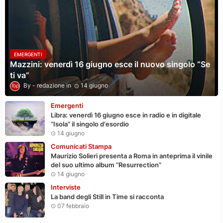
EMERGENTI
Mazzini: venerdì 16 giugno esce il nuovo singolo “Se
ti va”
redazione
14 giugno
Emergenti
Libra: venerdì 16 giugno esce in radio e in digitale
“Isola” il singolo d'esordio
14 giugno
Comunicati Stampa
Maurizio Solieri presenta a Roma in anteprima il vinile
del suo ultimo album “Resurrection”
14 giugno
Interviste
La band degli Still in Time si racconta
07 febbraio