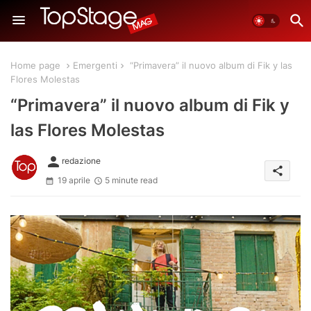
Home page
Emergenti
“Primavera” il nuovo album di Fik y las
Flores Molestas
“Primavera” il nuovo album di Fik y
las Flores Molestas
person
redazione
share
19 aprile
5 minute read