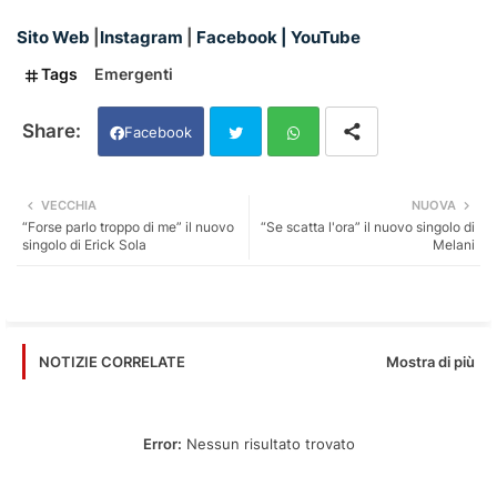
Sito Web
|
Instagram
|
Facebook
|
YouTube
Tags
Emergenti
Facebook
Twi
Wh
VECCHIA
NUOVA
“Forse parlo troppo di me” il nuovo
“Se scatta l'ora” il nuovo singolo di
tter
ats
singolo di Erick Sola
Melani
app
Mostra di più
NOTIZIE CORRELATE
Error:
Nessun risultato trovato