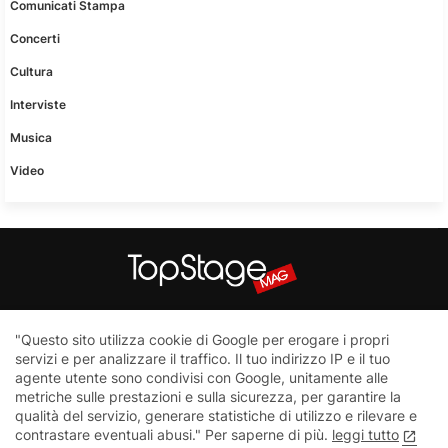
Comunicati Stampa
Concerti
Cultura
Interviste
Musica
Video
Questo sito non è una testata giornalistica in quanto viene
"Questo sito utilizza cookie di Google per erogare i propri
aggiornato senza nessuna periodicità. Non può pertanto
servizi e per analizzare il traffico. Il tuo indirizzo IP e il tuo
considerarsi un prodotto editoriale ai sensi della legge n.62 del
agente utente sono condivisi con Google, unitamente alle
7.03.2001
metriche sulle prestazioni e sulla sicurezza, per garantire la
qualità del servizio, generare statistiche di utilizzo e rilevare e
contrastare eventuali abusi." Per saperne di più.
leggi tutto
Home
Contatti
Privacy Policy