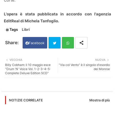
Corte.
L'opera è stata pubblicata in accordo con l'agenzia
EditReal di Michela Tanfoglio.
Tags
Libri
Facebook
Twi
Wh
VECCHIA
NUOVA
Billy Cobham: il 10 maggio esce
“Via col Vento” è il singolo d'esordio
tter
ats
“Drum 'N' Voice Vol. 1-2-3-4-5:
dei Monroe
Complete Deluxe Edition 5CD”
app
Mostra di più
NOTIZIE CORRELATE