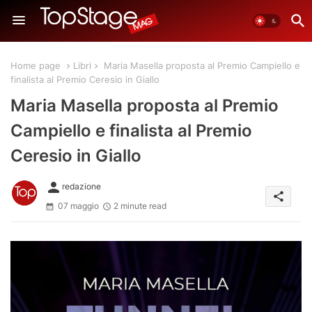
Home page
Libri
Maria Masella proposta al Premio Campiello e
finalista al Premio Ceresio in Giallo
Maria Masella proposta al Premio
Campiello e finalista al Premio
Ceresio in Giallo
person
redazione
share
07 maggio
2 minute read