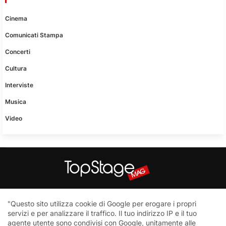
Cinema
Comunicati Stampa
Concerti
Cultura
Interviste
Musica
Video
Questo sito non è una testata giornalistica in quanto viene
"Questo sito utilizza cookie di Google per erogare i propri
aggiornato senza nessuna periodicità. Non può pertanto
servizi e per analizzare il traffico. Il tuo indirizzo IP e il tuo
considerarsi un prodotto editoriale ai sensi della legge n.62 del
agente utente sono condivisi con Google, unitamente alle
7.03.2001