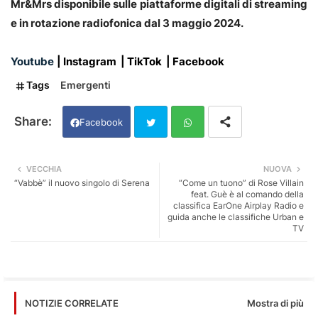
Mr&Mrs disponibile sulle piattaforme digitali di streaming
e in rotazione radiofonica dal 3 maggio 2024.
Youtube
|
Instagram
|
TikTok
|
Facebook
Tags
Emergenti
Facebook
Twi
Wh
VECCHIA
NUOVA
“Vabbè” il nuovo singolo di Serena
“Come un tuono” di Rose Villain
tter
ats
feat. Guè è al comando della
classifica EarOne Airplay Radio e
guida anche le classifiche Urban e
app
TV
Mostra di più
NOTIZIE CORRELATE