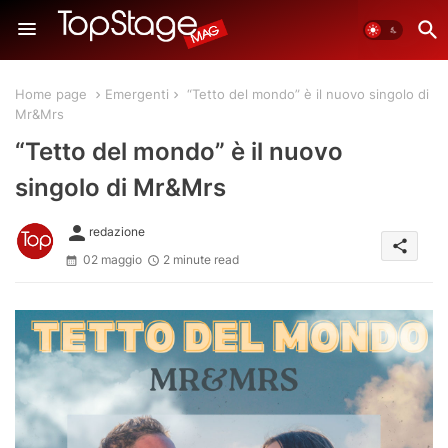
Home page
Emergenti
“Tetto del mondo” è il nuovo singolo di
Mr&Mrs
“Tetto del mondo” è il nuovo
singolo di Mr&Mrs
person
redazione
share
02 maggio
2 minute read