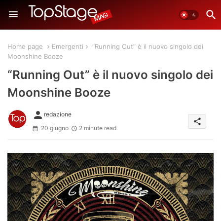
Home page
Emergenti
“Running Out” è il nuovo singolo dei
Moonshine Booze
“Running Out” è il nuovo singolo dei
Moonshine Booze
person
redazione
share
20 giugno
2 minute read