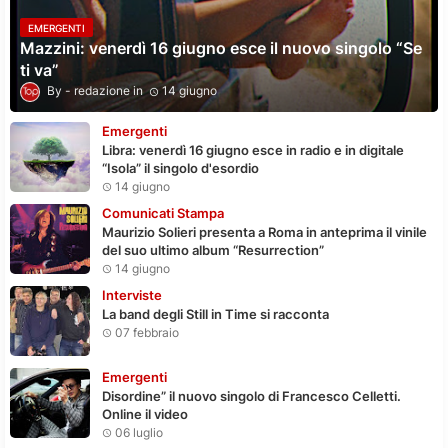
EMERGENTI
Mazzini: venerdì 16 giugno esce il nuovo singolo “Se
ti va”
redazione
14 giugno
Emergenti
Libra: venerdì 16 giugno esce in radio e in digitale
“Isola” il singolo d'esordio
14 giugno
Comunicati Stampa
Maurizio Solieri presenta a Roma in anteprima il vinile
del suo ultimo album “Resurrection”
14 giugno
Interviste
La band degli Still in Time si racconta
07 febbraio
Emergenti
Disordine” il nuovo singolo di Francesco Celletti.
Online il video
06 luglio