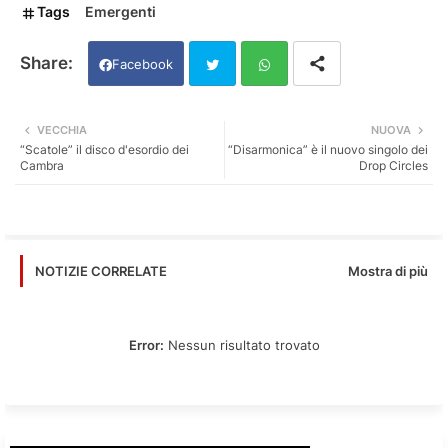
Tags
Emergenti
Facebook
Twi
Wh
VECCHIA
NUOVA
“Scatole” il disco d'esordio dei
“Disarmonica” è il nuovo singolo dei
tter
ats
Cambra
Drop Circles
app
Mostra di più
NOTIZIE CORRELATE
Error:
Nessun risultato trovato