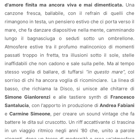
d'amore finita ma ancora viva e mai dimenticata.
Una
canzone fresca, ballabile, con il refrain di quelli che
rimangono in testa, un pensiero estivo che ci porta verso il
mare, che fa danzare diapositive nella mente, camminando
lungo il bagnasciuga o seduti sotto un ombrellone.
Atmosfere estive tra il profumo malinconico di momenti
passati troppo in fretta, tra illusioni sotto il sole, stelle
inaffidabili che non cadono e sale sulla pelle. Ma al tempo
stesso voglia di ballare, di tuffarsi
“in questo mare”
, col
sorriso di chi ha ancora voglia di ricominciare.
La linea di
basso, che richiama la Disco, si unisce alle chitarre di
Simone Gianlorenzi
e alle tastiere synth di
Francesco
Santalucia
, con l'apporto in produzione di
Andrea Fabiani
e
Carmine Simeone
, per creare un sound vintage che fa
battere le dita sul cruscotto. Un riff accattivante ci trascina
in un viaggio ritmico negli anni '80 che, unito a parole
eleganti, dona un tocco di modernità e crea un'atmosfera