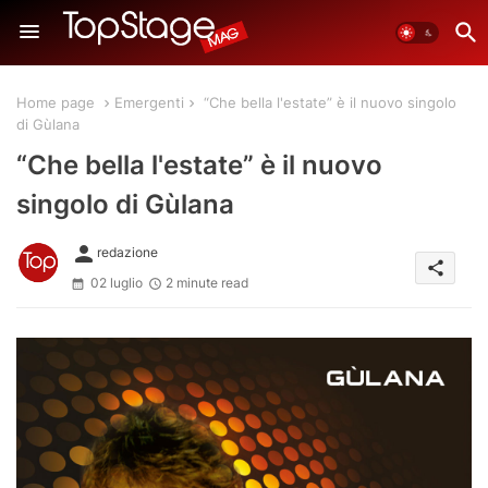
Home page
Emergenti
“Che bella l'estate” è il nuovo singolo
di Gùlana
“Che bella l'estate” è il nuovo
singolo di Gùlana
person
redazione
share
02 luglio
2 minute read