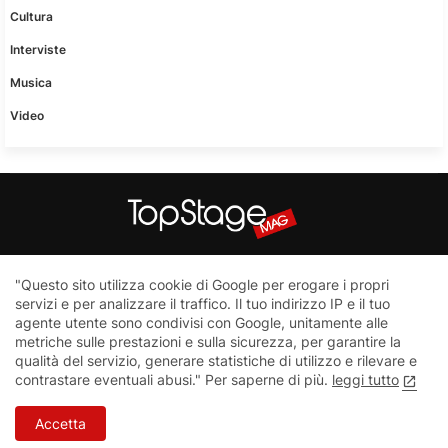
Cultura
Interviste
Musica
Video
Questo sito non è una testata giornalistica in quanto viene
"Questo sito utilizza cookie di Google per erogare i propri
aggiornato senza nessuna periodicità. Non può pertanto
servizi e per analizzare il traffico. Il tuo indirizzo IP e il tuo
considerarsi un prodotto editoriale ai sensi della legge n.62 del
agente utente sono condivisi con Google, unitamente alle
7.03.2001
metriche sulle prestazioni e sulla sicurezza, per garantire la
qualità del servizio, generare statistiche di utilizzo e rilevare e
contrastare eventuali abusi." Per saperne di più.
leggi tutto
Home
Contatti
Privacy Policy
Accetta
TopStage - 2023 All Right Reserved Copyright ©