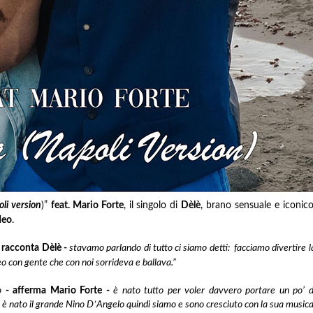
li version
)”
feat. Mario Forte
, il singolo di
Dèlè
, brano sensuale e iconico
deo
.
 racconta Dèlè -
stavamo parlando di tutto ci siamo detti: facciamo divertire l
deo con gente che con noi sorrideva e ballava.”
o
- afferma Mario Forte -
è nato tutto per voler davvero portare un po’ d
 è nato il grande Nino D
’
Angelo quindi siamo e sono cresciuto con la sua musica