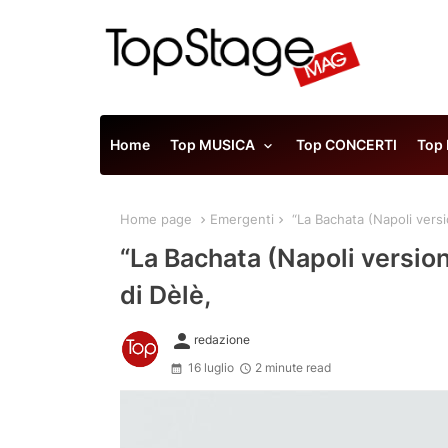
Home
Top MUSICA
Top CONCERTI
Top
Home page
Emergenti
“La Bachata (Napoli versio
“La Bachata (Napoli version)
di Dèlè,
person
redazione
16 luglio
2 minute read