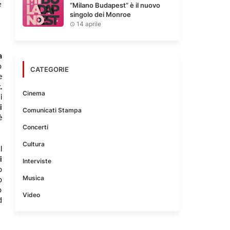
“Milano Budapest” è il nuovo
e
singolo dei Monroe
14 aprile
a
o
CATEGORIE
e
.
Cinema
i
i
Comunicati Stampa
è
Concerti
Cultura
l
i
Interviste
o
Musica
o
o
Video
d