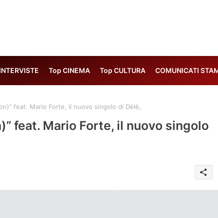
 INTERVISTE
Top CINEMA
Top CULTURA
COMUNICATI STA
n)” feat. Mario Forte, il nuovo singolo di Dèlè,
” feat. Mario Forte, il nuovo singolo
share