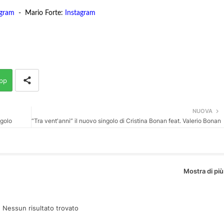
agram
- Mario Forte:
Instagram
pp
NUOVA
ngolo
“Tra vent'anni” il nuovo singolo di Cristina Bonan feat. Valerio Bonan
Mostra di più
:
Nessun risultato trovato