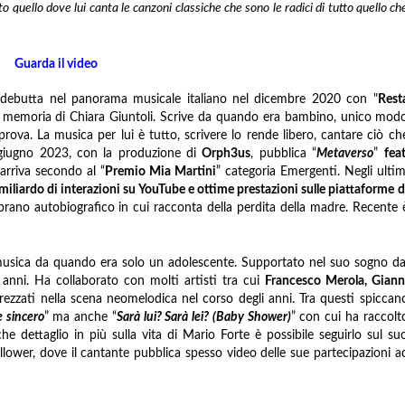
 quello dove lui canta le canzoni classiche che sono le radici di tutto quello ch
Guarda il video
, debutta nel panorama musicale italiano nel dicembre 2020 con "
Rest
in memoria di Chiara Giuntoli. Scrive da quando era bambino, unico mod
ova. La musica per lui è tutto, scrivere lo rende libero, cantare ciò ch
l giugno 2023, con la produzione di
Orph3us
, pubblica “
Metaverso
”
feat
arriva secondo al “
Premio Mia Martini
” categoria Emergenti. Negli ultim
miliardo di interazioni su YouTube e ottime prestazioni sulle piattaforme d
brano autobiografico in cui racconta della perdita della madre. Recente 
 musica da quando era solo un adolescente. Supportato nel suo sogno da
 anni. Ha collaborato con molti artisti tra cui
Francesco Merola, Giann
rezzati nella scena neomelodica nel corso degli anni. Tra questi spiccan
 sincero
” ma anche “
Sarà lui? Sarà lei? (Baby Shower)
” con cui ha raccolt
che dettaglio in più sulla vita di Mario Forte è possibile seguirlo sul su
llower, dove il cantante pubblica spesso video delle sue partecipazioni a