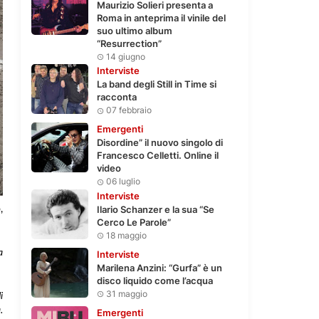
Maurizio Solieri presenta a
Roma in anteprima il vinile del
suo ultimo album
“Resurrection”
14 giugno
Interviste
La band degli Still in Time si
racconta
07 febbraio
Emergenti
Disordine” il nuovo singolo di
Francesco Celletti. Online il
video
06 luglio
Interviste
Ilario Schanzer e la sua “Se
,
Cerco Le Parole”
18 maggio
a
Interviste
Marilena Anzini: “Gurfa” è un
disco liquido come l’acqua
31 maggio
i
.
Emergenti