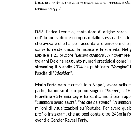
Il mio primo disco ricevuto in regalo da mia mamma è stato
cantiamo oggi .”
Dèlè
, Enrico Leonello, cantautore di origine sarda
qui"
brano scritto e composto dallo stesso artista 
che aveva e che ha per raccontare le emozioni che pr
scrive lo rende unico, la musica è la sua vita. Ne
Labile
e il 20 ottobre “
Lettera d’Amore
”. A novembre 
tre anni Dèlè ha raggiunto numeri prestigiosi come il
streaming
. Il 5 aprile 2024 ha pubblicato “
Voragine
” 
l’uscita di “
3desideri
”.
Mario Forte
nato e cresciuto a Napoli, lavora nella
padre, ha inciso il suo primo singolo, “
Scema
”, a 16
Fiorellino e Stefania Lay
e ha scritto molti brani app
“
L’ammore overo esiste
”, “
Ma che ne sanno
”, “
N’ammore
milioni di visualizzazioni su Youtube. Per avere qual
profilo Instagram, che ad oggi conta oltre 243mila fo
eventi e Gender Reveal Party.