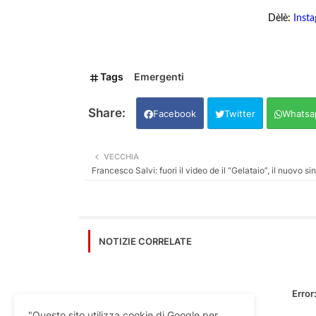
Dèlè:
Inst
Tags
Emergenti
Facebook
Twitter
Whatsa
VECCHIA
Francesco Salvi: fuori il video de il “Gelataio”, il nuovo si
NOTIZIE CORRELATE
Error
"Questo sito utilizza cookie di Google per