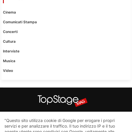
Cinema
Comunicati Stampa
Concerti
Cultura
Interviste
Musica
Video
Questo sito non è una testata giornalistica in quanto viene
"Questo sito utilizza cookie di Google per erogare i propri
aggiornato senza nessuna periodicità. Non può pertanto
servizi e per analizzare il traffico. Il tuo indirizzo IP e il tuo
considerarsi un prodotto editoriale ai sensi della legge n.62 del
agente utente sono condivisi con Google, unitamente alle