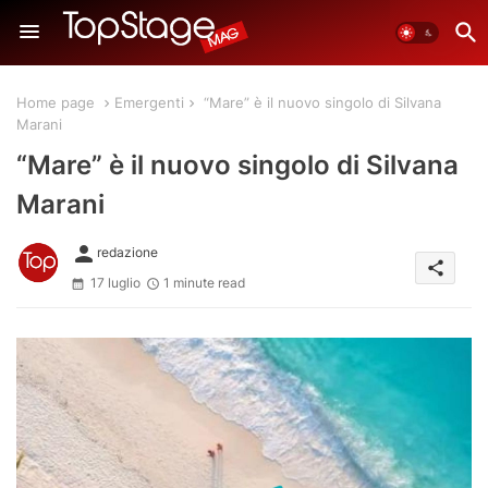
Home page
Emergenti
“Mare” è il nuovo singolo di Silvana
Marani
“Mare” è il nuovo singolo di Silvana
Marani
person
redazione
share
17 luglio
1 minute read