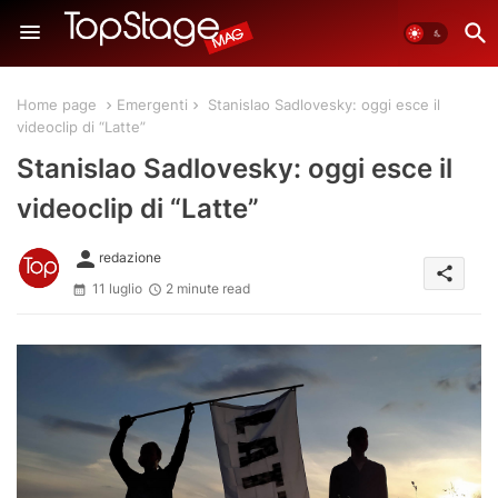
Home page
Emergenti
Stanislao Sadlovesky: oggi esce il
videoclip di “Latte”
Stanislao Sadlovesky: oggi esce il
videoclip di “Latte”
person
redazione
share
11 luglio
2 minute read