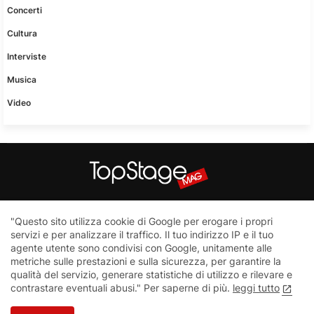
Concerti
Cultura
Interviste
Musica
Video
Questo sito non è una testata giornalistica in quanto viene
"Questo sito utilizza cookie di Google per erogare i propri
aggiornato senza nessuna periodicità. Non può pertanto
servizi e per analizzare il traffico. Il tuo indirizzo IP e il tuo
considerarsi un prodotto editoriale ai sensi della legge n.62 del
agente utente sono condivisi con Google, unitamente alle
7.03.2001
metriche sulle prestazioni e sulla sicurezza, per garantire la
qualità del servizio, generare statistiche di utilizzo e rilevare e
contrastare eventuali abusi." Per saperne di più.
leggi tutto
Home
Contatti
Privacy Policy