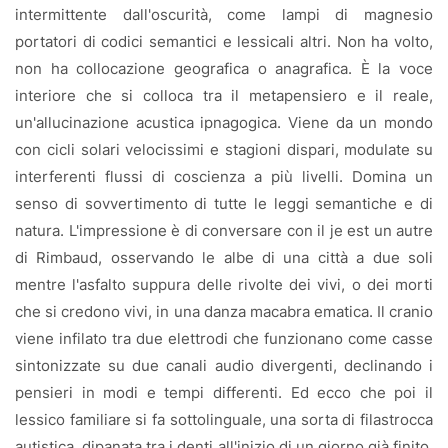
intermittente dall'oscurità, come lampi di magnesio
portatori di codici semantici e lessicali altri. Non ha volto,
non ha collocazione geografica o anagrafica. È la voce
interiore che si colloca tra il metapensiero e il reale,
un'allucinazione acustica ipnagogica. Viene da un mondo
con cicli solari velocissimi e stagioni dispari, modulate su
interferenti flussi di coscienza a più livelli. Domina un
senso di sovvertimento di tutte le leggi semantiche e di
natura. L'impressione è di conversare con il je est un autre
di Rimbaud, osservando le albe di una città a due soli
mentre l'asfalto suppura delle rivolte dei vivi, o dei morti
che si credono vivi, in una danza macabra ematica. Il cranio
viene infilato tra due elettrodi che funzionano come casse
sintonizzate su due canali audio divergenti, declinando i
pensieri in modi e tempi differenti. Ed ecco che poi il
lessico familiare si fa sottolinguale, una sorta di filastrocca
autistica, dipanata tra i denti all'inizio di un giorno già finito.