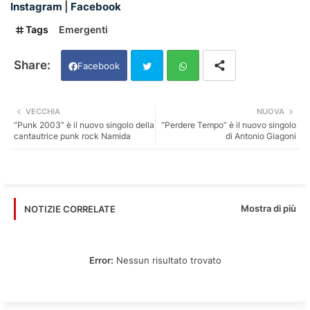
Instagram
|
Facebook
Tags
Emergenti
Facebook
Twi
Wh
VECCHIA
NUOVA
“Punk 2003” è il nuovo singolo della
“Perdere Tempo” è il nuovo singolo
tter
ats
cantautrice punk rock Namida
di Antonio Giagoni
app
Mostra di più
NOTIZIE CORRELATE
Error:
Nessun risultato trovato