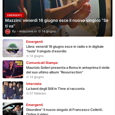
EMERGENTI
Mazzini: venerdì 16 giugno esce il nuovo singolo “Se
ti va”
redazione
14 giugno
Emergenti
Libra: venerdì 16 giugno esce in radio e in digitale
“Isola” il singolo d'esordio
14 giugno
Comunicati Stampa
Maurizio Solieri presenta a Roma in anteprima il vinile
del suo ultimo album “Resurrection”
14 giugno
Interviste
La band degli Still in Time si racconta
07 febbraio
Emergenti
Disordine” il nuovo singolo di Francesco Celletti.
Online il video