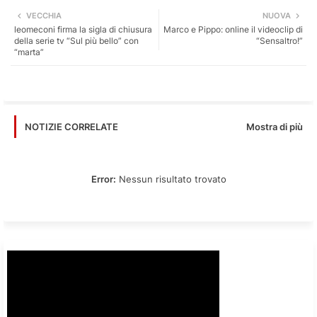
Twi
Wh
VECCHIA
NUOVA
leomeconi firma la sigla di chiusura
Marco e Pippo: online il videoclip di
tter
ats
della serie tv “Sul più bello” con
“Sensaltro!”
“marta”
app
Mostra di più
NOTIZIE CORRELATE
Error:
Nessun risultato trovato