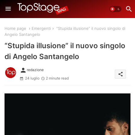
Home page
Emergenti
“Stupida illusione” il nuovo singolo di
Angelo Santangelo
“Stupida illusione” il nuovo singolo
di Angelo Santangelo
person
redazione
share
24 luglio
2 minute read