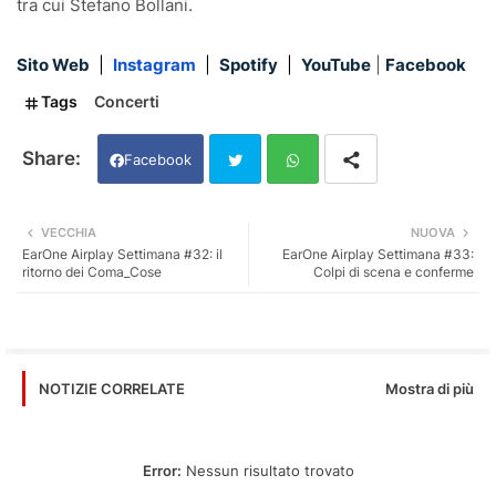
tra cui Stefano Bollani.
Sito Web
|
Instagram
|
Spotify
|
YouTube
|
Facebook
Tags
Concerti
Facebook
Twi
Wh
VECCHIA
NUOVA
EarOne Airplay Settimana #32: il
EarOne Airplay Settimana #33:
tter
ats
ritorno dei Coma_Cose
Colpi di scena e conferme
app
Mostra di più
NOTIZIE CORRELATE
Error:
Nessun risultato trovato