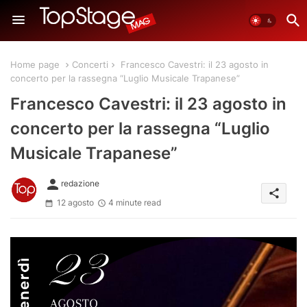
Home page
Concerti
Francesco Cavestri: il 23 agosto in
concerto per la rassegna “Luglio Musicale Trapanese”
Francesco Cavestri: il 23 agosto in
concerto per la rassegna “Luglio
Musicale Trapanese”
person
redazione
share
12 agosto
4 minute read