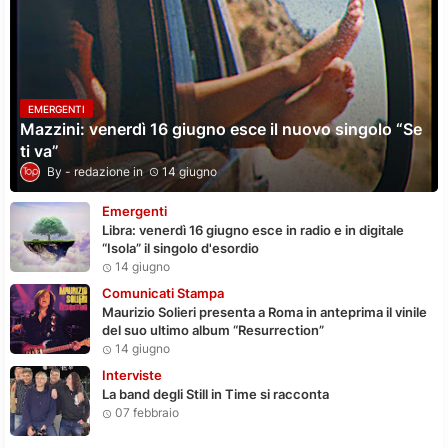
EMERGENTI
Mazzini: venerdì 16 giugno esce il nuovo singolo “Se
ti va”
redazione
14 giugno
Emergenti
Libra: venerdì 16 giugno esce in radio e in digitale
“Isola” il singolo d'esordio
14 giugno
Comunicati Stampa
Maurizio Solieri presenta a Roma in anteprima il vinile
del suo ultimo album “Resurrection”
14 giugno
Interviste
La band degli Still in Time si racconta
07 febbraio