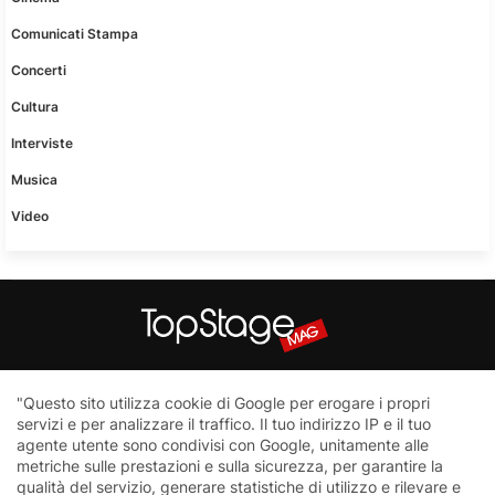
Comunicati Stampa
Concerti
Cultura
Interviste
Musica
Video
Questo sito non è una testata giornalistica in quanto viene
"Questo sito utilizza cookie di Google per erogare i propri
aggiornato senza nessuna periodicità. Non può pertanto
servizi e per analizzare il traffico. Il tuo indirizzo IP e il tuo
considerarsi un prodotto editoriale ai sensi della legge n.62 del
agente utente sono condivisi con Google, unitamente alle
7.03.2001
metriche sulle prestazioni e sulla sicurezza, per garantire la
qualità del servizio, generare statistiche di utilizzo e rilevare e