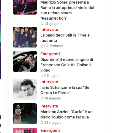
Maurizio Solieri presenta a
Roma in anteprima il vinile del
suo ultimo album
“Resurrection”
14 giugno
Interviste
La band degli Still in Time si
racconta
07 febbraio
Emergenti
Disordine” il nuovo singolo di
Francesco Celletti. Online il
video
06 luglio
Interviste
Ilario Schanzer e la sua “Se
Cerco Le Parole”
0
18 maggio
Interviste
Marilena Anzini: “Gurfa” è un
i
disco liquido come l’acqua
31 maggio
a
Emergenti