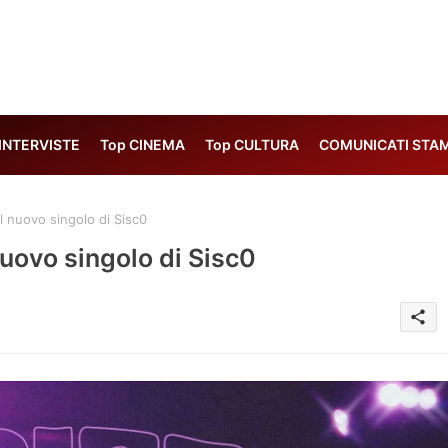
 INTERVISTE
Top CINEMA
Top CULTURA
COMUNICATI STA
l nuovo singolo di Sisc0
nuovo singolo di Sisc0
share