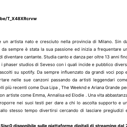
u.be/T_X48XRcrvw
è un artista nato e cresciuto nella provincia di Milano. Sin d
 da sempre è stata la sua passione ed inizia a frequentare u
i diventare cantante. Studia canto e danza per oltre 13 anni fin
 i phaser studios di Seveso con i quali incide e pubblico divers
ascolti su spotify. Da sempre influenzato da grandi voci pop 
portare nelle sue canzoni passando da artisti leggendari com
lli più recenti come Dua Lipa , The Weeknd e Ariana Grande pe
 con artiste come Emma, Annalisa ed Elodie . Una vita abbastanz
riproporre nei suoi testi per dare a chi lo ascolta supporto e u
 allo stesso tempo divertirsi cercando di lasciare pregiudizi 
 Sisc0 disponibile sulle piattaforme digitali di streaming dal 