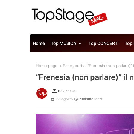
Home
Top MUSICA
Top CONCERTI
Top
Home page
Emergenti
“Frenesia (non parlare)” i
“Frenesia (non parlare)” il 
person
redazione
28 agosto
2 minute read