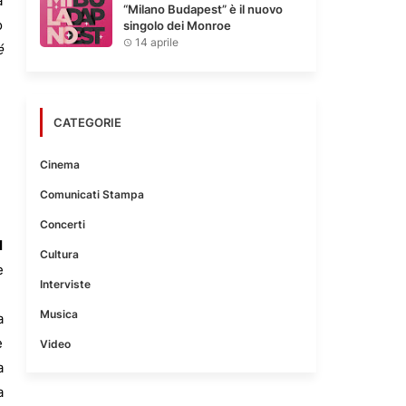
a
“Milano Budapest” è il nuovo
o
singolo dei Monroe
14 aprile
é
CATEGORIE
Cinema
Comunicati Stampa
Concerti
l
Cultura
e
Interviste
Musica
a
e
Video
a
a