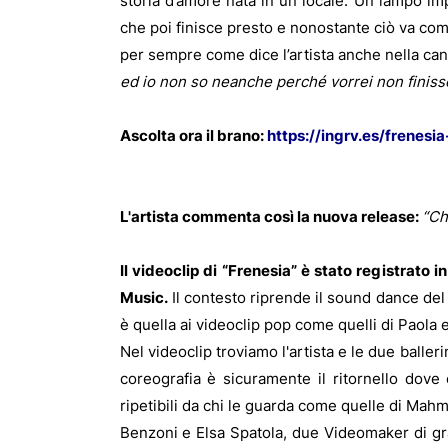
storia d’amore nata in un locale. Un lampo 
che poi finisce presto e nonostante ciò va co
per sempre come dice l’artista anche nella ca
ed io non so neanche perché vorrei non finisse
Ascolta ora il brano:
https://ingrv.es/frenesi
L'artista commenta così la nuova release:
“Ch
Il videoclip di “Frenesia” è stato registrato 
Music.
Il contesto riprende il sound dance del pe
è quella ai videoclip pop come quelli di Paola e
Nel videoclip troviamo l'artista e le due baller
coreografia è sicuramente il ritornello dove
ripetibili da chi le guarda come quelle di Mah
Benzoni e Elsa Spatola, due Videomaker di gra