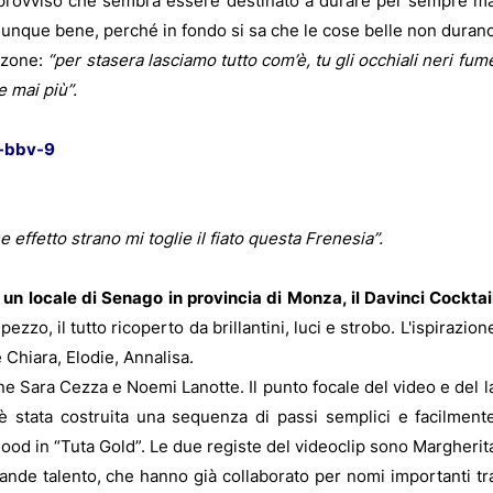
improvviso che sembra essere destinato a durare per sempre m
munque bene, perché in fondo si sa che le cose belle non duran
nzone:
“per stasera lasciamo tutto com’è, tu gli occhiali neri fum
 mai più”.
a-bbv-9
e effetto strano mi toglie il fiato questa Frenesia”.
in un locale di Senago in provincia di Monza, il Davinci Cocktai
zzo, il tutto ricoperto da brillantini, luci e strobo. L'ispirazion
 Chiara, Elodie, Annalisa.
ine Sara Cezza e Noemi Lanotte. Il punto focale del video e del l
 è stata costruita una sequenza di passi semplici e facilment
mood in “Tuta Gold”. Le due registe del videoclip sono Margherit
nde talento, che hanno già collaborato per nomi importanti tr