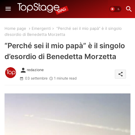
Home page
Emergenti
“Perché sei il mio papà” è il singolo
d’esordio di Benedetta Morzetta
“Perché sei il mio papà” è il singolo
d’esordio di Benedetta Morzetta
person
redazione
share
03 settembre
1 minute read