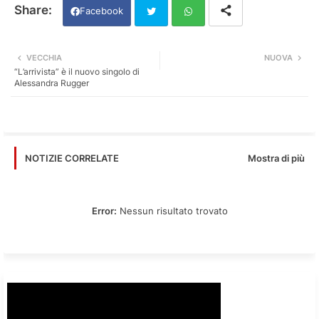
Facebook
Twi
Wh
VECCHIA
NUOVA
“L’arrivista” è il nuovo singolo di
tter
ats
Alessandra Rugger
app
Mostra di più
NOTIZIE CORRELATE
Error:
Nessun risultato trovato