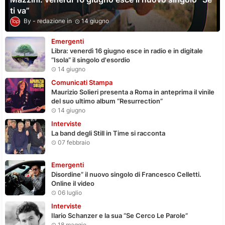
ti va”
redazione
14 giugno
Emergenti
Libra: venerdì 16 giugno esce in radio e in digitale
“Isola” il singolo d'esordio
14 giugno
Comunicati Stampa
Maurizio Solieri presenta a Roma in anteprima il vinile
del suo ultimo album “Resurrection”
14 giugno
Interviste
La band degli Still in Time si racconta
07 febbraio
Emergenti
Disordine” il nuovo singolo di Francesco Celletti.
Online il video
06 luglio
Interviste
Ilario Schanzer e la sua “Se Cerco Le Parole”
18 maggio