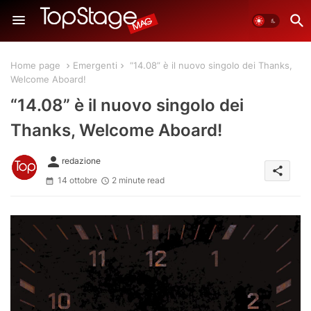
Home page
Emergenti
“14.08” è il nuovo singolo dei Thanks,
Welcome Aboard!
“14.08” è il nuovo singolo dei
Thanks, Welcome Aboard!
person
redazione
share
14 ottobre
2 minute read