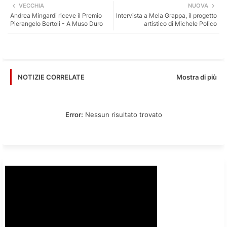
VECCHIA
NUOVA
Andrea Mingardi riceve il Premio
Intervista a Mela Grappa, il progetto
tter
ats
Pierangelo Bertoli - A Muso Duro
artistico di Michele Polico
app
Mostra di più
NOTIZIE CORRELATE
Error:
Nessun risultato trovato