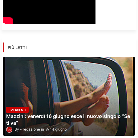
PIÙ LETTI
EMERGENTI
Mazzini: venerdì 16 giugno esce il nuovo singolo “Se
ti va”
redazione
14 giugno