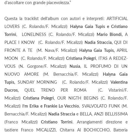
d’ascoltare con grande piacevolezza.”
Questa la tracklist dell’album con autori e interpreti: ARTIFICIAL
LOVERS (C. Rolando/F. Micalizzi)
Halyna Gaia Tupis e Cristiano
Torrini
, LONELINESS (C. Rolando/F. Micalizzi)
Mario Biondi,
A
PLACE I KNOW (C. Rolando/F. Micalizzi)
Nadia Straccia,
QUI DI
FRONTE A TE (M. Nava/F. Micalizzi)
Halyna Gaia Tupis,
APRIL
MOON (C. Rolando/F. Micalizzi)
Cristiana Polegri
, IT’AS A REDEZ-
VOUS (N. Gorgone/F. Micalizzi)
Nusia
, IL PROFUMO DI UN
NUOVO AMORE (M. Bernacchia/F. Micalizzi)
Halyna Gaia
Tupis,
SUNDAY MORNING (C. Rolando/F. Micalizzi)
Valentina
Ducros,
QUEL TRENO PER ROMA (C. Vistarini/F.
Micalizzi)
Cristiana Polegri
, OUR NIGTH BEGINS (C. Rolando/F.
Micalizzi)
I’m Erika e Frankie Lo Vecchio
, SVALVOLATO FUNK (M.
Bernacchia/F. Micalizzi)
Nadia Straccia
e BELLA, ANZI BELLISSIMA
(Franco Micalizzi)
Cristiano Torrini
. Arrangiamenti direzione e
tastiere Franco MICALIZZI, Chitarra Al BOCHICCHIO, Batteria