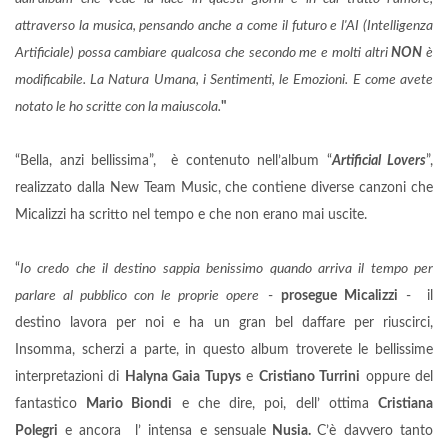
attraverso la musica, pensando anche a come il futuro e l'AI (Intelligenza
Artificiale) possa cambiare qualcosa che secondo me e molti altri
NON
è
modificabile. La Natura Umana, i Sentimenti, le Emozioni. E come avete
notato le ho scritte con la maiuscola.
"
“Bella, anzi bellissima”, è contenuto nell’album “
Artificial Lovers
”,
realizzato dalla New Team Music, che contiene diverse canzoni che
Micalizzi ha scritto nel tempo e che non erano mai uscite.
“
Io credo che il destino sappia benissimo quando arriva il tempo per
parlare al pubblico con le proprie opere
-
prosegue Micalizzi
- il
destino lavora per noi e ha un gran bel daffare per riuscirci,
Insomma, scherzi a parte, in questo album troverete le bellissime
interpretazioni di
Halyna Gaia Tupys
e
Cristiano Turrini
oppure del
fantastico
Mario Biondi
e che dire, poi, dell’ ottima
Cristiana
Polegri
e
ancora l’ intensa e sensuale
Nusia.
C’è davvero tanto