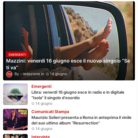
EMERGENTI
Mazzini: venerdì 16 giugno esce il nuovo singolo “Se
ti va”
redazione
14 giugno
Emergenti
Libra: venerdì 16 giugno esce in radio e in digitale
“Isola” il singolo d'esordio
14 giugno
Comunicati Stampa
Maurizio Solieri presenta a Roma in anteprima il vinile
del suo ultimo album “Resurrection”
14 giugno
Interviste