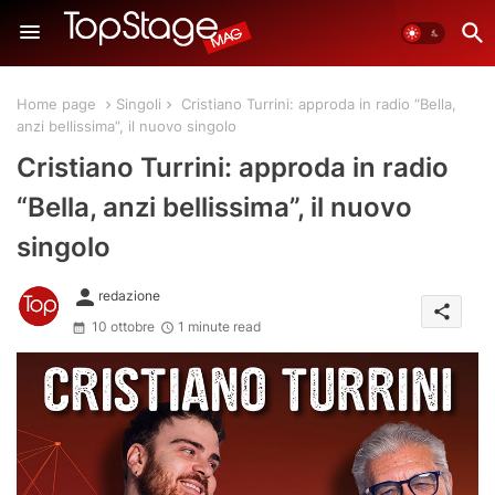
Home page
Singoli
Cristiano Turrini: approda in radio “Bella,
anzi bellissima”, il nuovo singolo
Cristiano Turrini: approda in radio
“Bella, anzi bellissima”, il nuovo
singolo
person
redazione
share
10 ottobre
1 minute read