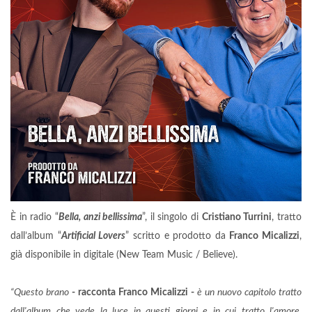
È in radio “
Bella, anzi bellissima
”, il singolo di
Cristiano Turrini
, tratto
dall’album “
Artificial Lovers
” scritto e prodotto da
Franco Micalizzi
,
già disponibile in digitale (New Team Music / Believe).
“Questo brano
- racconta Franco Micalizzi -
è un nuovo capitolo tratto
dall'album che vede la luce in questi giorni e in cui tratto l'amore,