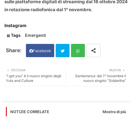
sulle piattaforme digitali di streaming dal 16 ottobre 2024
in rotazione radiofonica dal 1° novembre.
Instagram
Tags
Emergenti
Facebook
Twi
Wh
VECCHIA
NUOVA
“I got you” è il nuovo singolo degli
Santamarya: dal 1° novembre il
tter
ats
Yuts and Culture
nuovo singolo “Siddartha”
app
Mostra di più
NOTIZIE CORRELATE