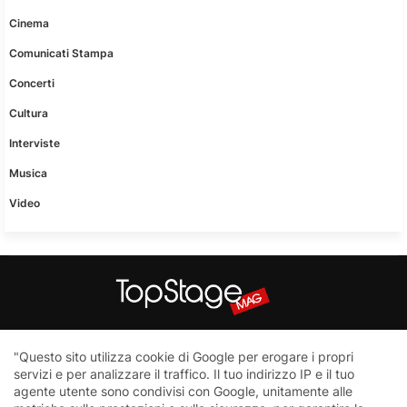
Cinema
Comunicati Stampa
Concerti
Cultura
Interviste
Musica
Video
Questo sito non è una testata giornalistica in quanto viene
"Questo sito utilizza cookie di Google per erogare i propri
aggiornato senza nessuna periodicità. Non può pertanto
servizi e per analizzare il traffico. Il tuo indirizzo IP e il tuo
considerarsi un prodotto editoriale ai sensi della legge n.62 del
agente utente sono condivisi con Google, unitamente alle
7.03.2001