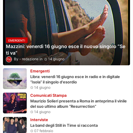
EMERGENTI
Mazzini: venerdì 16 giugno esce il nuovo singolo “Se
ti va”
redazione
14 giugno
Emergenti
Libra: venerdì 16 giugno esce in radio e in digitale
“Isola” il singolo d'esordio
14 giugno
Comunicati Stampa
Maurizio Solieri presenta a Roma in anteprima il vinile
del suo ultimo album “Resurrection”
14 giugno
Interviste
La band degli Still in Time si racconta
07 febbraio