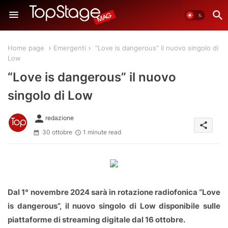
Home page
Emergenti
“Love is dangerous” il nuovo singolo di
Low
“Love is dangerous” il nuovo
singolo di Low
person
redazione
share
30 ottobre
1 minute read
Dal 1° novembre 2024 sarà in rotazione radiofonica “Love
is dangerous”, il nuovo singolo di Low disponibile sulle
piattaforme di streaming digitale dal 16 ottobre.