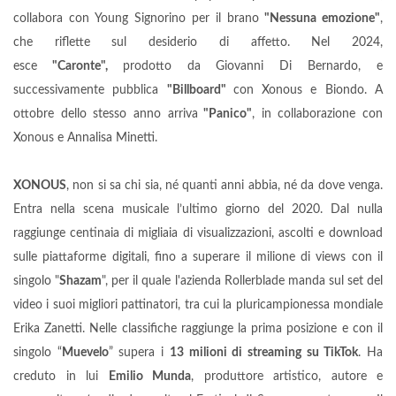
collabora con Young Signorino per il brano
"Nessuna emozione"
,
che riflette sul desiderio di affetto. Nel 2024,
esce
"Caronte",
prodotto da Giovanni Di Bernardo, e
successivamente pubblica
"Billboard"
con Xonous e Biondo. A
ottobre dello stesso anno arriva
"Panico"
, in collaborazione con
Xonous e Annalisa Minetti.
XONOUS
, non si sa chi sia, né quanti anni abbia, né da dove venga.
Entra nella scena musicale l’ultimo giorno del 2020. Dal nulla
raggiunge centinaia di migliaia di visualizzazioni, ascolti e download
sulle piattaforme digitali, fino a superare il milione di views con il
singolo "
Shazam
", per il quale l'azienda Rollerblade manda sul set del
video i suoi migliori pattinatori, tra cui la pluricampionessa mondiale
Erika Zanetti. Nelle classifiche raggiunge la prima posizione e con il
singolo “
Muevelo
” supera i
13 milioni di streaming su TikTok
. Ha
creduto in lui
Emilio Munda
, produttore artistico, autore e