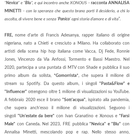
“
Nevica
” e “
Blu
”, e qui incontro anche XONOUS
-
racconta ANNALISA
MINETTI
-
con la speranza che questo brano porti il desiderio, a chi lo
ascolta, di vivere bene e senza ‘
Panico
’ ogni storia d’amore e di vita
”.
FRE,
nome d'arte di Francis Adesanya, rapper italiano di origine
nigeriana, nato a Chieti e cresciuto a Milano. Ha collaborato con
artisti della scena hip hop italiana come Vacca, Dj Fede, Ronnie
Jones, Vincenzo da Via Anfossi, Tormento e Bassi Maestro. Nel
2020, partecipa a una puntata di MTV con Shade e pubblica il suo
primo album da solista,
*Gomorrista*
, che supera il milione di
stream su Spotify. Da questo album, i singoli
"Pasta&Flow" e
"Influencer"
ottengono oltre 1 milione di visualizzazioni su YouTube.
A febbraio 2020 esce il brano
"Sott'acqua"
, ispirato alla pandemia,
che supera anch'esso il milione di visualizzazioni. Seguono i
singoli
"Un'estate da bere"
con Ivan Granatino e Xonous e
"Farsi
Male"
con Caneda
.
Nel 2023, FRE pubblica
"Nevica" e "Blu"
con
Annalisa Minetti, mescolando pop e rap. Nello stesso anno,