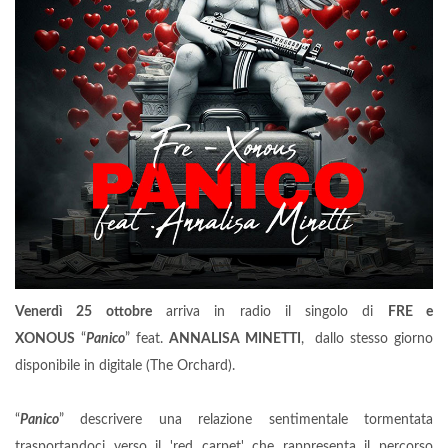
Venerdì 25 ottobre
arriva in radio il singolo di
FRE e
XONOUS
“
Panico
” feat.
ANNALISA MINETTI
, dallo stesso giorno
disponibile in digitale (The Orchard).
“
Panico
” descrivere una relazione sentimentale tormentata
trasportandoci verso il 'red carpet' che rappresenta il percorso