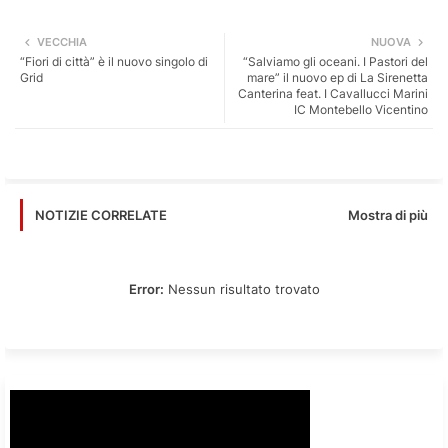
Twi
Wh
VECCHIA
NUOVA
“Fiori di città” è il nuovo singolo di
“Salviamo gli oceani. I Pastori del
tter
ats
Grid
mare” il nuovo ep di La Sirenetta
Canterina feat. I Cavallucci Marini
IC Montebello Vicentino
app
Mostra di più
NOTIZIE CORRELATE
Error:
Nessun risultato trovato