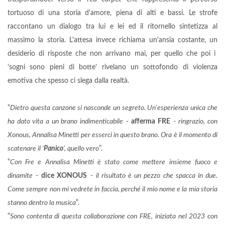
tortuoso di una storia d'amore, piena di alti e bassi. Le strofe
raccontano un dialogo tra lui e lei ed il ritornello sintetizza al
massimo la storia. L'attesa invece richiama un'ansia costante, un
desiderio di risposte che non arrivano mai, per quello che poi i
'sogni sono pieni di botte' rivelano un sottofondo di violenza
emotiva che spesso ci slega dalla realtà.
“
Dietro questa canzone si nasconde un segreto. Un'esperienza unica che
ha dato vita a un brano indimenticabile
-
afferma FRE
-
ringrazio, con
Xonous, Annalisa Minetti per esserci in questo brano. Ora è il momento di
scatenare il ‘
Panico
’, quello vero
”.
“
Con Fre e Annalisa Minetti è stato come mettere insieme fuoco e
dinamite
-
dice XONOUS
-
il risultato è un pezzo che spacca in due.
Come sempre non mi vedrete in faccia, perché il mio nome e la mia storia
stanno dentro la musica
”.
“
Sono contenta di questa collaborazione con FRE, iniziata nel 2023 con