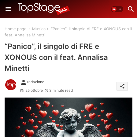
Home page
Musica
“Panico”, il singolo di FRE e XONOUS con il
feat. Annalisa Minetti
“Panico”, il singolo di FRE e
XONOUS con il feat. Annalisa
Minetti
person
redazione
share
25 ottobre
3 minute read