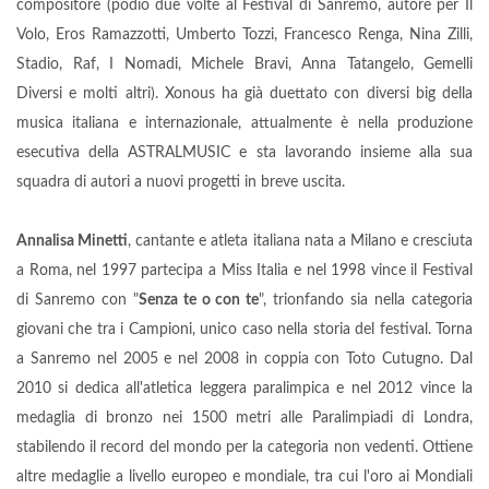
compositore (podio due volte al Festival di Sanremo, autore per Il
Volo, Eros Ramazzotti, Umberto Tozzi, Francesco Renga, Nina Zilli,
Stadio, Raf, I Nomadi, Michele Bravi, Anna Tatangelo, Gemelli
Diversi e molti altri). Xonous ha già duettato con diversi big della
musica italiana e internazionale, attualmente è nella produzione
esecutiva della ASTRALMUSIC e sta lavorando insieme alla sua
squadra di autori a nuovi progetti in breve uscita.
Annalisa Minetti
, cantante e atleta italiana nata a Milano e cresciuta
a Roma, nel 1997 partecipa a Miss Italia e nel 1998 vince il Festival
di Sanremo con "
Senza te o con te
", trionfando sia nella categoria
giovani che tra i Campioni, unico caso nella storia del festival. Torna
a Sanremo nel 2005 e nel 2008 in coppia con Toto Cutugno. Dal
2010 si dedica all'atletica leggera paralimpica e nel 2012 vince la
medaglia di bronzo nei 1500 metri alle Paralimpiadi di Londra,
stabilendo il record del mondo per la categoria non vedenti. Ottiene
altre medaglie a livello europeo e mondiale, tra cui l'oro ai Mondiali