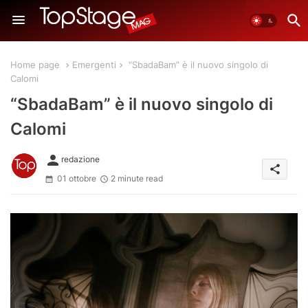
Home page
Emergenti
“SbadaBam” è il nuovo singolo di
Calomi
“SbadaBam” è il nuovo singolo di
Calomi
person
redazione
share
01 ottobre
2 minute read