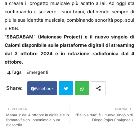
a creare il progetto musicale più adatto a lei. Ad oggi sta
continuando a scrivere i suoi brani, definendo sempre di
più la sua identità musicale, combinando sonorità pop, soul
e R&B.
“SBADABAM” (Maionese Project) è il nuovo singolo di
Calomi disponibile sulle piattaforme digitali di streaming
dal 3 ottobre 2024 e in rotazione radiofonica dal 4
ottobre.
Tags
Emergenti
Facebook
Twi
Wh
VECCHIA
NUOVA
Manaus: dal 4 ottobre in digitale e in
“Ballo a due” è il nuovo singolo di
tter
ats
formato fisico l'omonimo album
Diego Rojas Chaigneau
d'esordio
app