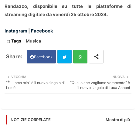
Randazzo, disponibile su tutte le piattaforme di
streaming digitale da venerdì 25 ottobre 2024.
Instagram
|
Facebook
Tags
Musica
Facebook
Twi
Wh
VECCHIA
NUOVA
“È l'uomo mio” è il nuovo singolo di
“Quello che vogliamo veramente” è
tter
ats
Lemó
il nuovo singolo di Luca Annoni
app
Mostra di più
NOTIZIE CORRELATE