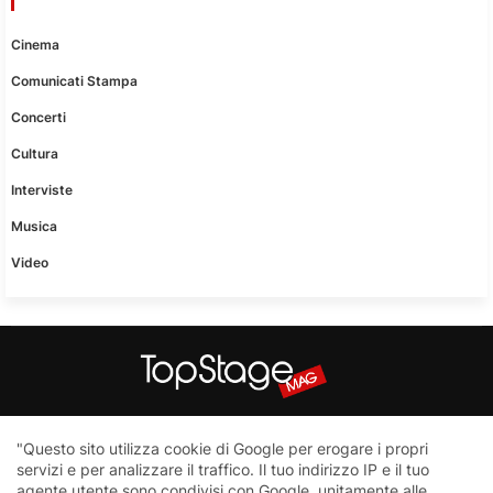
Cinema
Comunicati Stampa
Concerti
Cultura
Interviste
Musica
Video
Questo sito non è una testata giornalistica in quanto viene
"Questo sito utilizza cookie di Google per erogare i propri
aggiornato senza nessuna periodicità. Non può pertanto
servizi e per analizzare il traffico. Il tuo indirizzo IP e il tuo
considerarsi un prodotto editoriale ai sensi della legge n.62 del
agente utente sono condivisi con Google, unitamente alle
7.03.2001