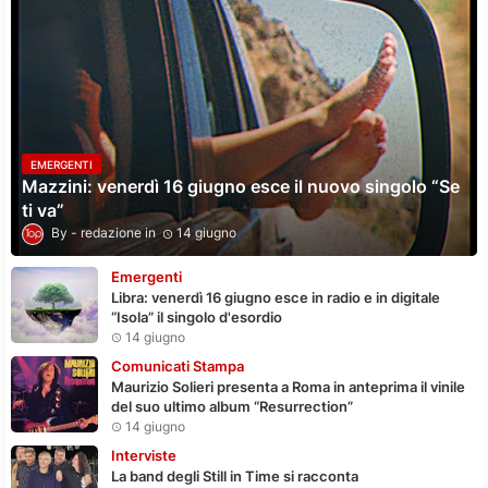
EMERGENTI
Mazzini: venerdì 16 giugno esce il nuovo singolo “Se
ti va”
redazione
14 giugno
Emergenti
Libra: venerdì 16 giugno esce in radio e in digitale
“Isola” il singolo d'esordio
14 giugno
Comunicati Stampa
Maurizio Solieri presenta a Roma in anteprima il vinile
del suo ultimo album “Resurrection”
14 giugno
Interviste
La band degli Still in Time si racconta