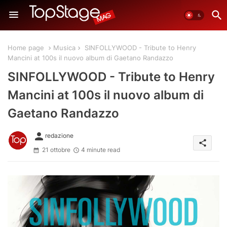
Home page
Musica
SINFOLLYWOOD - Tribute to Henry
Mancini at 100s il nuovo album di Gaetano Randazzo
SINFOLLYWOOD - Tribute to Henry
Mancini at 100s il nuovo album di
Gaetano Randazzo
person
redazione
share
21 ottobre
4 minute read