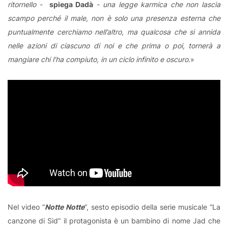
ritornello
-
spiega Dadà
-
una legge karmica che non lascia
scampo perché il male, non è solo una presenza esterna che
puntualmente cerchiamo nell’altro, ma qualcosa che si annida
nelle azioni di ciascuno di noi e che prima o poi, tornerà a
mangiare chi l’ha compiuto, in un ciclo infinito e oscuro
.»
Nel video “
Notte Notte
”, sesto episodio della serie musicale “La
canzone di Sid” il protagonista è un bambino di nome Jad che