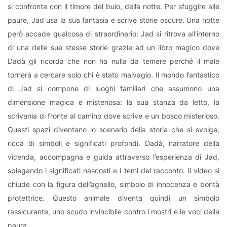
si confronta con il timore del buio, della notte. Per sfuggire alle
paure, Jad usa la sua fantasia e scrive storie oscure. Una notte
però accade qualcosa di straordinario: Jad si ritrova all'interno
di una delle sue stesse storie grazie ad un libro magico dove
Dadà gli ricorda che non ha nulla da temere perché il male
tornerà a cercare solo chi è stato malvagio. Il mondo fantastico
di Jad si compone di luoghi familiari che assumono una
dimensione magica e misteriosa: la sua stanza da letto, la
scrivania di fronte al camino dove scrive e un bosco misterioso.
Questi spazi diventano lo scenario della storia che si svolge,
ricca di simboli e significati profondi. Dadà, narratore della
vicenda, accompagna e guida attraverso l’esperienza di Jad,
spiegando i significati nascosti e i temi del racconto. Il video si
chiude con la figura dell’agnello, simbolo di innocenza e bontà
protettrice. Questo animale diventa quindi un simbolo
rassicurante, uno scudo invincibile contro i mostri e le voci della
paura.