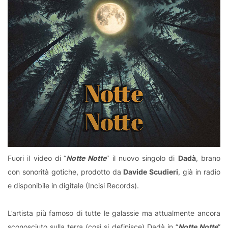
Fuori il video di
“
Notte Notte
” il nuovo singolo di
Dadà
, brano
con sonorità gotiche, prodotto da
Davide Scudieri
, già in radio
e disponibile in digitale (Incisi Records).
L’artista più famoso di tutte le galassie ma attualmente ancora
sconosciuto sulla terra (così si definisce) Dadà in “
Notte Notte
”