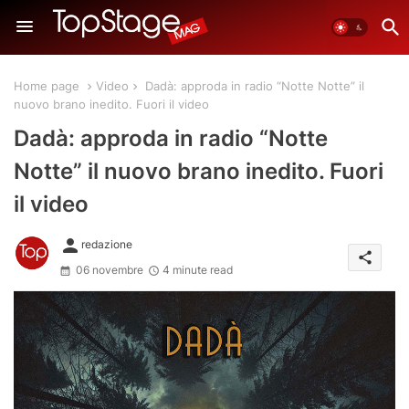
Home page
Video
Dadà: approda in radio “Notte Notte” il
nuovo brano inedito. Fuori il video
Dadà: approda in radio “Notte
Notte” il nuovo brano inedito. Fuori
il video
person
redazione
share
06 novembre
4 minute read