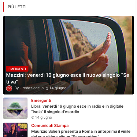
PIÙ LETTI
EMERGENTI
Mazzini: venerdì 16 giugno esce il nuovo singolo “Se
ti va”
redazione
14 giugno
Emergenti
Libra: venerdì 16 giugno esce in radio e in digitale
“Isola” il singolo d'esordio
14 giugno
Comunicati Stampa
Maurizio Solieri presenta a Roma in anteprima il vinile
del suo ultimo album “Resurrection”