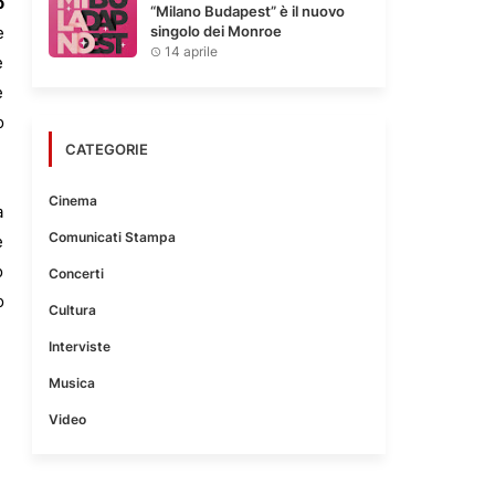
o
“Milano Budapest” è il nuovo
singolo dei Monroe
e
14 aprile
e
e
o
CATEGORIE
Cinema
a
Comunicati Stampa
e
o
Concerti
o
Cultura
Interviste
Musica
Video