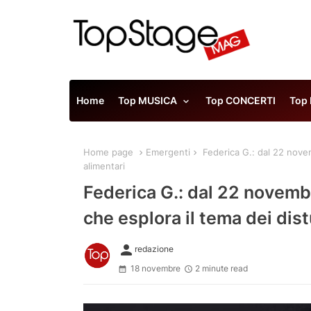
Home
Top MUSICA
Top CONCERTI
Top
Home page
Emergenti
Federica G.: dal 22 novemb
alimentari
Federica G.: dal 22 novembr
che esplora il tema dei dist
person
redazione
18 novembre
2 minute read