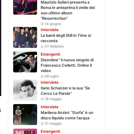
Maurizio Solieri presenta a
Roma in anteprima il vinile del
suo ultimo album
“Resurrection”
14 giugno
Interviste
La band degli Still in Time si
racconta
07 febbraio
Emergenti
Disordine” il nuovo singolo di
Francesco Celletti. Online il
video
06 luglio
Interviste
Ilario Schanzer e la sua “Se
Cerco Le Parole”
18 maggio
Interviste
i
Marilena Anzini: “Gurfa” è un
disco liquido come l’acqua
31 maggio
Emergenti