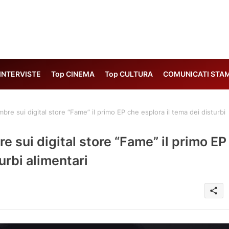
 INTERVISTE
Top CINEMA
Top CULTURA
COMUNICATI STA
re sui digital store “Fame” il primo EP che esplora il tema dei disturbi
e sui digital store “Fame” il primo EP
urbi alimentari
share