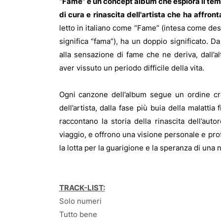
“Fame” è un concept album che esplora il tema d
di cura e rinascita dell'artista che ha affro
letto in italiano come “Fame” (intesa come de
significa “fama”), ha un doppio significato. Da 
alla sensazione di fame che ne deriva, dall’al
aver vissuto un periodo difficile della vita.
Ogni canzone dell’album segue un ordine cron
dell’artista, dalla fase più buia della malattia
raccontano la storia della rinascita dell’aut
viaggio, e offrono una visione personale e pr
la lotta per la guarigione e la speranza di una 
TRACK-LIST:
Solo numeri
Tutto bene