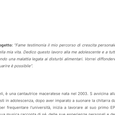
rogetto:
“Fame testimonia il mio percorso di crescita personal
lla mia vita. Dedico questo lavoro alla me adolescente e a tutt
do una malattia legata ai disturbi alimentari. Vorrei diffonder
rire è possibile”.
i, è una cantautrice maceratese nata nel 2003. S avvicina all
testi in adolescenza, dopo aver imparato a suonare la chitarra d
per frequentare l'università, inizia a lavorare al suo primo EP
 sua musica racconta di sé, delle sue esperienze personali e de