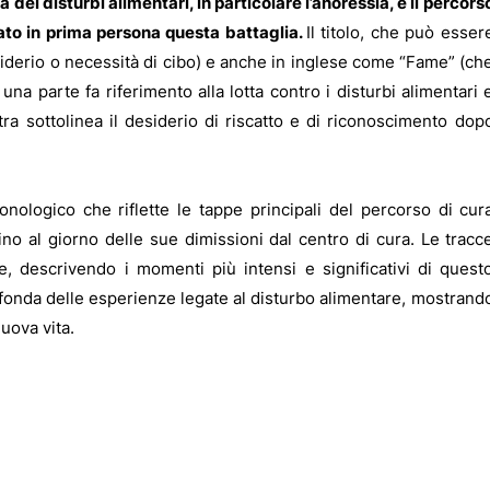
ei disturbi alimentari, in particolare l’anoressia, e il percors
ntato in prima persona questa battaglia.
Il titolo, che può esser
siderio o necessità di cibo) e anche in inglese come “Fame” (ch
una parte fa riferimento alla lotta contro i disturbi alimentari 
tra sottolinea il desiderio di riscatto e di riconoscimento dop
ologico che riflette le tappe principali del percorso di cur
 fino al giorno delle sue dimissioni dal centro di cura. Le tracc
ore, descrivendo i momenti più intensi e significativi di quest
ofonda delle esperienze legate al disturbo alimentare, mostrand
nuova vita.