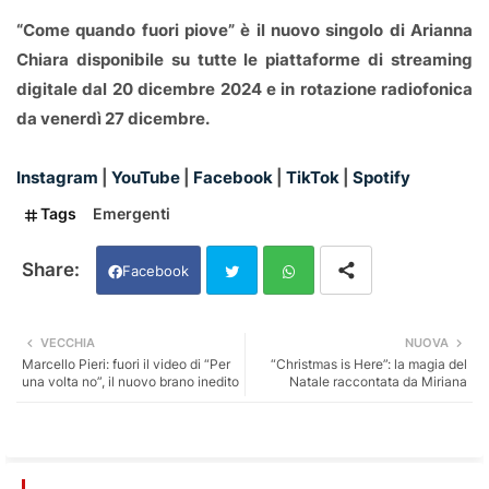
“Come quando fuori piove” è il nuovo singolo di Arianna
Chiara disponibile su tutte le piattaforme di streaming
digitale dal 20 dicembre 2024 e in rotazione radiofonica
da venerdì 27 dicembre.
Instagram
|
YouTube
|
Facebook
|
TikTok
|
Spotify
Tags
Emergenti
Facebook
Twi
Wh
VECCHIA
NUOVA
Marcello Pieri: fuori il video di “Per
“Christmas is Here”: la magia del
tter
ats
una volta no”, il nuovo brano inedito
Natale raccontata da Miriana
app