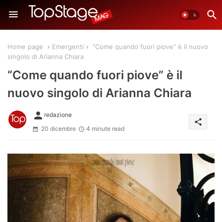
Home page
Emergenti
“Come quando fuori piove” è il nuovo
singolo di Arianna Chiara
“Come quando fuori piove” è il
nuovo singolo di Arianna Chiara
person
redazione
share
20 dicembre
4 minute read