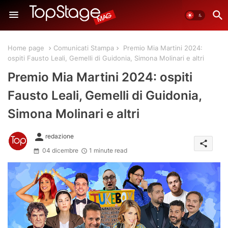
Home page
Comunicati Stampa
Premio Mia Martini 2024:
ospiti Fausto Leali, Gemelli di Guidonia, Simona Molinari e altri
Premio Mia Martini 2024: ospiti
Fausto Leali, Gemelli di Guidonia,
Simona Molinari e altri
person
redazione
share
04 dicembre
1 minute read