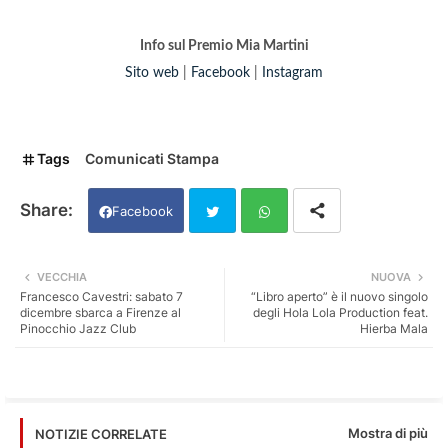
Info sul Premio Mia Martini
Sito web
|
Facebook
|
Instagram
Tags
Comunicati Stampa
Facebook
Twi
Wh
VECCHIA
NUOVA
Francesco Cavestri: sabato 7
“Libro aperto” è il nuovo singolo
tter
ats
dicembre sbarca a Firenze al
degli Hola Lola Production feat.
Pinocchio Jazz Club
Hierba Mala
app
Mostra di più
NOTIZIE CORRELATE