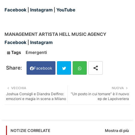
Facebook
|
Instagram
|
YouTube
MANAGEMENT ARTISTA HELL MUSIC AGENCY
Facebook
|
Instagram
Tags
Emergenti
Facebook
Twi
Wh
VECCHIA
NUOVA
Joshua Consigli e Diandra Delfino:
“Un posto in cui tornare” è il nuovo
tter
ats
emozioni e magia in scena a Milano
ep de Lapolveriera
app
Mostra di più
NOTIZIE CORRELATE