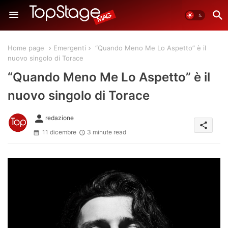
Home page
Emergenti
“Quando Meno Me Lo Aspetto” è il
nuovo singolo di Torace
“Quando Meno Me Lo Aspetto” è il
nuovo singolo di Torace
person
redazione
share
11 dicembre
3 minute read