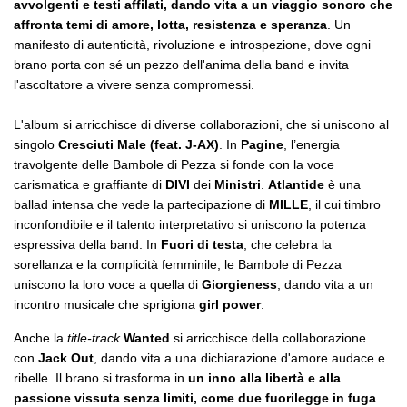
avvolgenti e testi affilati, dando vita a un viaggio sonoro che
affronta temi di amore, lotta, resistenza e speranza
. Un
manifesto di autenticità, rivoluzione e introspezione, dove ogni
brano porta con sé un pezzo dell'anima della band e invita
l'ascoltatore a vivere senza compromessi.
L'album si arricchisce di diverse collaborazioni, che si uniscono al
singolo
Cresciuti Male (feat. J-AX)
. In
Pagine
, l’energia
travolgente delle Bambole di Pezza si fonde con la voce
carismatica e graffiante di
DIVI
dei
Ministri
.
Atlantide
è una
ballad intensa che vede la partecipazione di
MILLE
, il cui timbro
inconfondibile e il talento interpretativo si uniscono la potenza
espressiva della band. In
Fuori di testa
, che celebra la
sorellanza e la complicità femminile, le Bambole di Pezza
uniscono la loro voce a quella di
Giorgieness
, dando vita a un
incontro musicale che sprigiona
girl power
.
Anche la
title-track
Wanted
si arricchisce della collaborazione
con
Jack Out
, dando vita a una dichiarazione d'amore audace e
ribelle. Il brano si trasforma in
un inno alla libertà e alla
passione vissuta senza limiti, come due fuorilegge in fuga