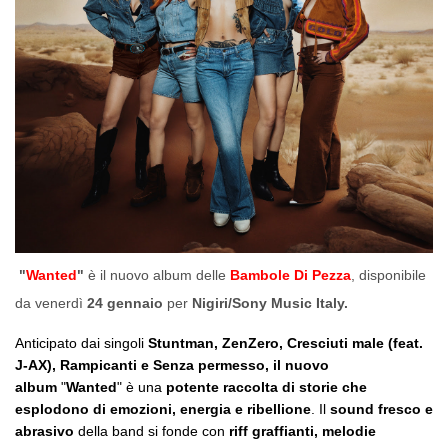
"
Wanted
"
è
il nuovo album delle
Bambole Di Pezza
, disponibile
da venerdì
24 gennaio
per
Nigiri/Sony Music Italy.
Anticipato dai singoli
Stuntman, ZenZero, Cresciuti male (feat.
J-AX), Rampicanti e Senza permesso, il nuovo
album
"
Wanted
" è una
potente raccolta di storie che
esplodono di emozioni, energia e ribellione
. Il
sound fresco e
abrasivo
della band si fonde con
riff graffianti, melodie