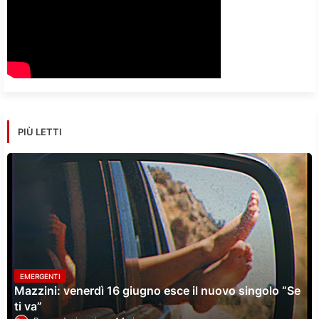
PIÙ LETTI
EMERGENTI
Mazzini: venerdì 16 giugno esce il nuovo singolo “Se
ti va”