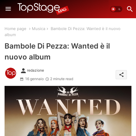
Home page
Musica
Bambole Di Pezza: Wanted è il nuovo
album
Bambole Di Pezza: Wanted è il
nuovo album
person
redazione
share
16 gennaio
2 minute read