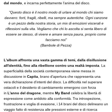
dal mondo
, e incarna perfettamente l'anima del disco.
"Questo disco è il nostro modo di urlare al mondo chi siamo
davvero: forti, fragili, ribelli, ma sempre autentiche. Ogni canzone
è un pezzo della nostra storia, un mix di emozioni viscerali e
riflessioni sulla vita. Vogliamo che chi lo ascolta si senta libero di
essere se stesso, di vivere e amare senza paura, proprio come
facciamo noi"
(Bambole di Pezza)
L'album affronta una vasta gamma di temi, dalla disillusione
all'identità, fino alla ribellione contro una realtà imposta
. La
superficialità della società contemporanea viene messa in
discussione in
Capita
, brano d'apertura che rappresenta una
vera dichiarazione d'intenti del disco. La difficoltà nel superare
ostacoli e il desiderio di cambiamento emergono con forza
in
L'anno del dragone
, mentre
My Band
celebra la libertà di
espressione come antidoto alla conformità. Tra introspezione,
frustrazione e voglia di evasione, i 14 brani del disco delineano un
viaggio fatto di resistenza alle pressioni esterne e di ricerca