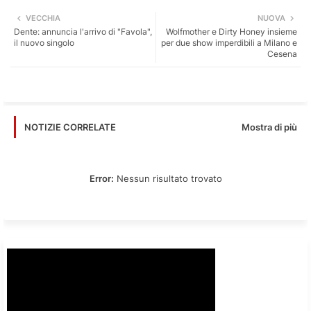
Twi
Wh
VECCHIA
NUOVA
Dente: annuncia l'arrivo di "Favola",
Wolfmother e Dirty Honey insieme
tter
ats
il nuovo singolo
per due show imperdibili a Milano e
Cesena
app
Mostra di più
NOTIZIE CORRELATE
Error:
Nessun risultato trovato