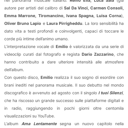
nel panorama musicale italiano:
Remo Elia, Luca Sala
(già
autore per artisti del calibro di
Sal Da Vinci, Carmen Consoli,
Emma Marrone, Tiromancino, Ivana Spagna, Luisa Corna
),
Oliver Bruno Lapio
e
Laura Pirrigheddu
. La loro sensibilità ha
dato vita a testi profondi e coinvolgenti, capaci di toccare le
corde più intime dell’animo umano.
L’interpretazione vocale di
Emilio
è valorizzata da una serie di
videoclip curati dal fotografo e regista
Dario Zazzarino
, che
hanno contribuito a dare ulteriore intensità alle atmosfere
dell’album.
Con questo disco,
Emilio
realizza il suo sogno di esordire con
brani inediti nel panorama musicale. Il suo debutto nel mondo
discografico è avvenuto ad agosto con il singolo
I tuoi Silenzi
,
che ha riscosso un grande successo sulle piattaforme digitali e
in radio, raggiungendo in pochi giorni oltre centomila
visualizzazioni su YouTube.
L’album
Ama Lentamente
segna un nuovo capitolo nella