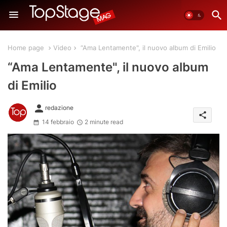
Home page
Video
“Ama Lentamente", il nuovo album di Emilio
“Ama Lentamente", il nuovo album
di Emilio
person
redazione
share
14 febbraio
2 minute read