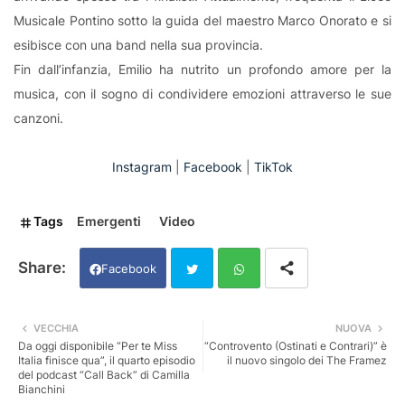
Musicale Pontino sotto la guida del maestro Marco Onorato e si
esibisce con una band nella sua provincia.
Fin dall’infanzia, Emilio ha nutrito un profondo amore per la
musica, con il sogno di condividere emozioni attraverso le sue
canzoni.
Instagram
|
Facebook
|
TikTok
Tags
Emergenti
Video
Facebook
Twi
Wh
VECCHIA
NUOVA
Da oggi disponibile “Per te Miss
“Controvento (Ostinati e Contrari)” è
tter
ats
Italia finisce qua”, il quarto episodio
il nuovo singolo dei The Framez
del podcast “Call Back” di Camilla
Bianchini
app