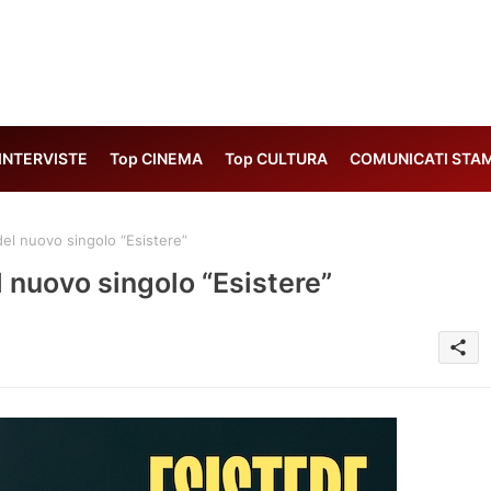
 INTERVISTE
Top CINEMA
Top CULTURA
COMUNICATI STA
 del nuovo singolo “Esistere”
el nuovo singolo “Esistere”
share