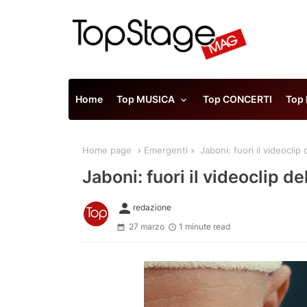
Home
Top MUSICA
Top CONCERTI
Top
Home page
Emergenti
Jaboni: fuori il videoclip
Jaboni: fuori il videoclip d
person
redazione
27 marzo
1 minute read