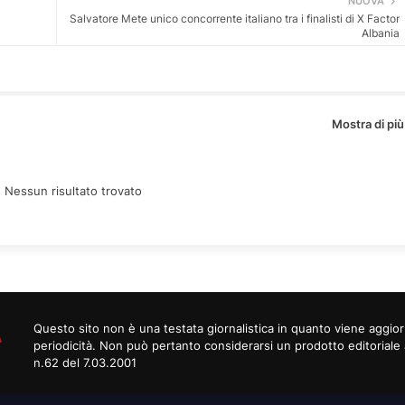
NUOVA
Salvatore Mete unico concorrente italiano tra i finalisti di X Factor
Albania
Mostra di più
:
Nessun risultato trovato
Questo sito non è una testata giornalistica in quanto viene aggi
periodicità. Non può pertanto considerarsi un prodotto editoriale 
n.62 del 7.03.2001