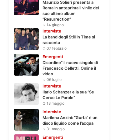
Maurizio Solieri presenta a
Roma in anteprima il vinile del
suo ultimo album
“Resurrection”
14 giugno
Interviste
La band degli Still in Time si
e
racconta
07 febbraio
Emergenti
Disordine” il nuovo singolo di
Francesco Celletti. Online il
video
06 luglio
Interviste
Ilario Schanzer e la sua “Se
Cerco Le Parole”
18 maggio
Interviste
Marilena Anzini: “Gurfa” è un
disco liquido come l’acqua
31 maggio
Emergenti