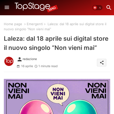
Home page
Emergenti
Laleza: dal 18 aprile sui digital store il
nuovo singolo “Non vieni mai”
Laleza: dal 18 aprile sui digital store
il nuovo singolo “Non vieni mai”
person
redazione
share
16 aprile
1 minute read