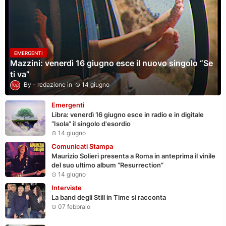
EMERGENTI
Mazzini: venerdì 16 giugno esce il nuovo singolo “Se
ti va”
redazione
14 giugno
Emergenti
Libra: venerdì 16 giugno esce in radio e in digitale
“Isola” il singolo d'esordio
14 giugno
Comunicati Stampa
Maurizio Solieri presenta a Roma in anteprima il vinile
del suo ultimo album “Resurrection”
14 giugno
Interviste
La band degli Still in Time si racconta
07 febbraio