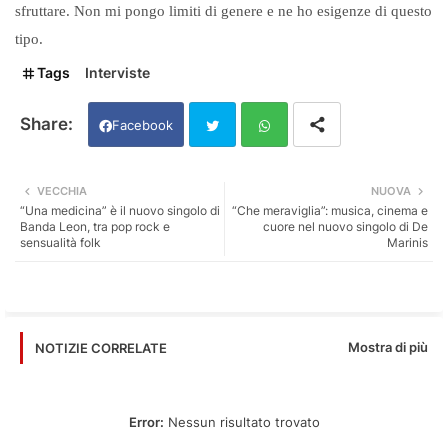
sfruttare. Non mi pongo limiti di genere e ne ho esigenze di questo
tipo.
Tags
Interviste
Facebook
Twi
Wh
VECCHIA
NUOVA
“Una medicina” è il nuovo singolo di
“Che meraviglia”: musica, cinema e
tter
ats
Banda Leon, tra pop rock e
cuore nel nuovo singolo di De
sensualità folk
Marinis
app
Mostra di più
NOTIZIE CORRELATE
Error:
Nessun risultato trovato