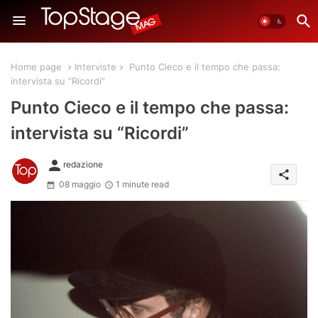
Home page
Interviste
Punto Cieco e il tempo che passa:
intervista su “Ricordi”
Punto Cieco e il tempo che passa:
intervista su “Ricordi”
person
redazione
share
08 maggio
1 minute read