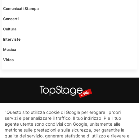
Comunicati Stampa
Concerti
Cultura
Interviste
Musica
Video
Questo sito non è una testata giornalistica in quanto viene
"Questo sito utilizza cookie di Google per erogare i propri
aggiornato senza nessuna periodicità. Non può pertanto
servizi e per analizzare il traffico. Il tuo indirizzo IP e il tuo
considerarsi un prodotto editoriale ai sensi della legge n.62 del
agente utente sono condivisi con Google, unitamente alle
7.03.2001
metriche sulle prestazioni e sulla sicurezza, per garantire la
qualità del servizio, generare statistiche di utilizzo e rilevare e