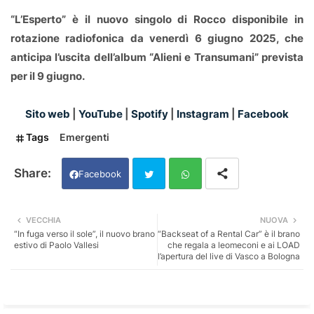
“L’Esperto” è il nuovo singolo di Rocco disponibile in
rotazione radiofonica da venerdì 6 giugno 2025, che
anticipa l’uscita dell’album “Alieni e Transumani” prevista
per il 9 giugno.
Sito web
|
YouTube
|
Spotify
|
Instagram
|
Facebook
Tags
Emergenti
Facebook
Twi
Wh
VECCHIA
NUOVA
“In fuga verso il sole”, il nuovo brano
“Backseat of a Rental Car” è il brano
tter
ats
estivo di Paolo Vallesi
che regala a leomeconi e ai LOAD
l’apertura del live di Vasco a Bologna
app