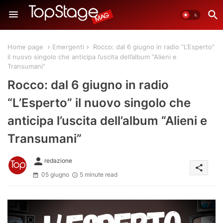
Home page
Emergenti
Rocco: dal 6 giugno in radio “L’Esperto”
il nuovo singolo che anticipa l’uscita dell’album “Alieni e
Transumani”
Rocco: dal 6 giugno in radio
“L’Esperto” il nuovo singolo che
anticipa l’uscita dell’album “Alieni e
Transumani”
person
redazione
share
05 giugno
5 minute read