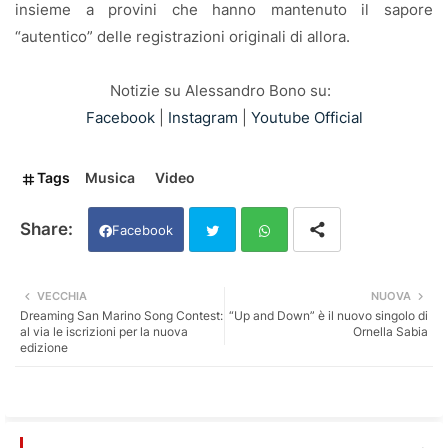
insieme a provini che hanno mantenuto il sapore
“autentico” delle registrazioni originali di allora.
Notizie su Alessandro Bono su:
Facebook
|
Instagram
|
Youtube Official
Tags
Musica
Video
Facebook
Twi
Wh
VECCHIA
NUOVA
Dreaming San Marino Song Contest:
“Up and Down” è il nuovo singolo di
tter
ats
al via le iscrizioni per la nuova
Ornella Sabia
edizione
app