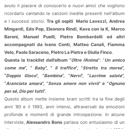
avuto il piacere di conoscerlo e nuovi amici che vogliono
ricordarlo cantando le canzoni inedite presenti nell'album
e i successi storici.
Tra gli ospiti Mario Lavezzi, Andrea
Mingardi, Edo Pop, Eleonora Rindi, Kava con la K, Marco
Baroni, Manuel Puelli, Pietro Bombardelli ed altri
accompagnati da Ivano Conti, Matteo Canali, Fiamma
Velo, Paolo Saraceno, Pietro La Pietra e Giulia Finco
.
Questa la tracklist dell’album “
Oltre l’Anima
”
: “
Un amico
come me
”, “
Baby
”, “
Il traffico
”, “
Stretto tra morse
”,
“
Doppio Gioco
”, “
Bambina
”, “
Nervi
”, “
Lacrime salate
”,
“
Aranciata amara
”, “
Senza amore non vivrò
” e “
Ognuno
per sé, Dio per tutti
”.
Questo album mette insieme brani scritti tra la fine degli
anni ’80 e il 1993, anni intensi, attraversati da emozioni
profonde e momenti di grande introspezione. In alcune
interviste,
Alessandro Bono
parlava con entusiasmo di un