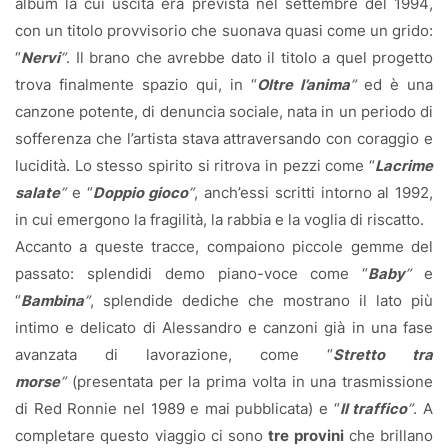
album la cui uscita era prevista nel settembre del 1994,
con un titolo provvisorio che suonava quasi come un grido:
“
Nervi
”
. Il brano che avrebbe dato il titolo a quel progetto
trova finalmente spazio qui, in “
Oltre l’anima
”
ed è una
canzone potente, di denuncia sociale, nata in un periodo di
sofferenza che l’artista stava attraversando con coraggio e
lucidità. Lo stesso spirito si ritrova in pezzi come “
Lacrime
salate
”
e “
Doppio gioco
”
, anch’essi scritti intorno al 1992,
in cui emergono la fragilità, la rabbia e la voglia di riscatto.
Accanto a queste tracce, compaiono piccole gemme del
passato: splendidi demo piano-voce come “
Baby
”
e
“
Bambina
”
, splendide dediche che mostrano il lato più
intimo e delicato di Alessandro e canzoni già in una fase
avanzata di lavorazione, come “
Stretto tra
morse
”
(presentata per la prima volta in una trasmissione
di Red Ronnie nel 1989 e mai pubblicata) e “
Il traffico
”
. A
completare questo viaggio ci sono
tre provini
che brillano