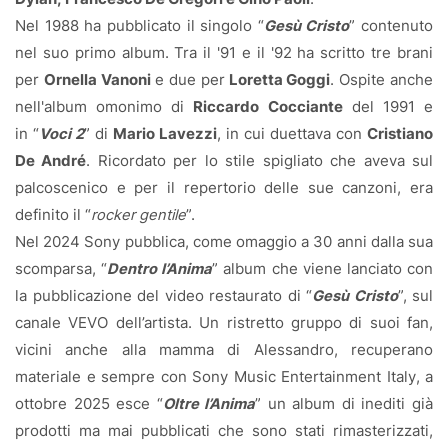
Nel 1988 ha pubblicato il singolo “
Gesù Cristo
” contenuto
nel suo primo album. Tra il '91 e il '92 ha scritto tre brani
per
Ornella Vanoni
e due per
Loretta Goggi
. Ospite anche
nell'album omonimo di
Riccardo Cocciante
del 1991 e
in “
Voci 2
” di
Mario Lavezzi
, in cui duettava con
Cristiano
De André
. Ricordato per lo stile spigliato che aveva sul
palcoscenico e per il repertorio delle sue canzoni, era
definito il “
rocker gentile
”.
Nel 2024 Sony pubblica, come omaggio a 30 anni dalla sua
scomparsa, “
Dentro l’Anima
” album che viene lanciato con
la pubblicazione del video restaurato di “
Gesù Cristo
”, sul
canale VEVO dell’artista. Un ristretto gruppo di suoi fan,
vicini anche alla mamma di Alessandro, recuperano
materiale e sempre con Sony Music Entertainment Italy, a
ottobre 2025 esce “
Oltre l’Anima
” un album di inediti già
prodotti ma mai pubblicati che sono stati rimasterizzati,