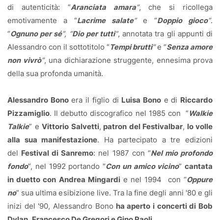
di autenticità: “
Aranciata amara
”
, che si ricollega
emotivamente a “
Lacrime salate
”
e “
Doppio gioco
”
.
“
Ognuno per sé
”, “
Dio per tutti
”
, annotata tra gli appunti di
Alessandro con il sottotitolo “
Tempi brutti
”
e “
Senza amore
non vivrò
”
, una dichiarazione struggente, ennesima prova
della sua profonda umanità.
Alessandro Bono
era il figlio di
Luisa Bono
e di
Riccardo
Pizzamiglio
. Il debutto discografico nel 1985 con “
Walkie
Talkie
” e
Vittorio Salvetti
,
patron del Festivalbar
,
lo volle
alla sua manifestazione
. Ha partecipato a tre edizioni
del
Festival di Sanremo
: nel 1987 con “
Nel mio profondo
fondo
”, nel 1992 portando “
Con un amico vicino
”
cantata
in duetto con Andrea Mingardi
e nel 1994 con “
Oppure
no
” sua ultima esibizione live. Tra la fine degli anni '80 e gli
inizi del '90, Alessandro Bono
ha aperto i concerti di Bob
Dylan, Francesco De Gregori e Gino Paoli
.