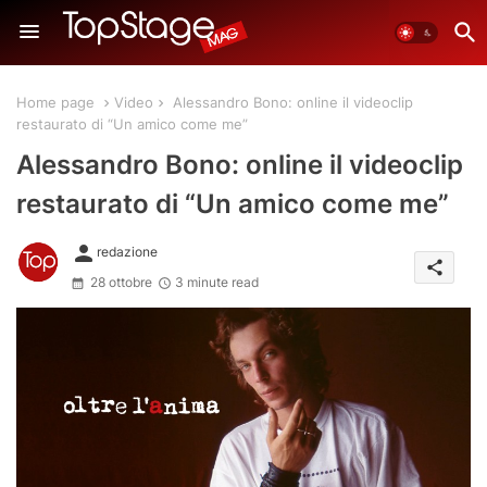
Home page
Video
Alessandro Bono: online il videoclip
restaurato di “Un amico come me”
Alessandro Bono: online il videoclip
restaurato di “Un amico come me”
person
redazione
share
28 ottobre
3 minute read