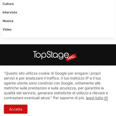
Cultura
Interviste
Musica
Video
Questo sito non è una testata giornalistica in quanto viene
"Questo sito utilizza cookie di Google per erogare i propri
aggiornato senza nessuna periodicità. Non può pertanto
servizi e per analizzare il traffico. Il tuo indirizzo IP e il tuo
considerarsi un prodotto editoriale ai sensi della legge n.62 del
agente utente sono condivisi con Google, unitamente alle
7.03.2001
metriche sulle prestazioni e sulla sicurezza, per garantire la
qualità del servizio, generare statistiche di utilizzo e rilevare e
contrastare eventuali abusi." Per saperne di più.
leggi tutto
Home
Contatti
Privacy Policy
Accetta
TopStage - 2023 All Right Reserved Copyright ©