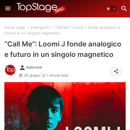
Home page
Emergenti
“Call Me”: Loomi J fonde analogico e
futuro in un singolo magnetico
“Call Me”: Loomi J fonde analogico
e futuro in un singolo magnetico
person
redazione
share
20 giugno
1 minute read