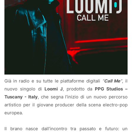
Già in radio e su tutte le piattaforme digitali
“
Call Me
”
, il
nuovo singolo di
Loomi J
, prodotto da
PPG Studios –
Tuscany - Italy
, che segna l’inizio di un nuovo percorso
artistico per il giovane producer della scena electro-pop
europea.
Il brano nasce dall’incontro tra passato e futuro: un