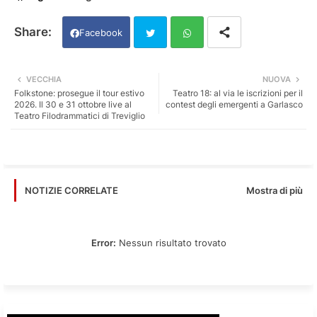
Facebook
Twi
Wh
VECCHIA
NUOVA
Folkstone: prosegue il tour estivo
Teatro 18: al via le iscrizioni per il
tter
ats
2026. Il 30 e 31 ottobre live al
contest degli emergenti a Garlasco
Teatro Filodrammatici di Treviglio
app
Mostra di più
NOTIZIE CORRELATE
Error:
Nessun risultato trovato