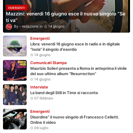
EMERGENTI
Mazzini: venerdì 16 giugno esce il nuovo singolo “Se
ti va”
redazione
14 giugno
Emergenti
Libra: venerdì 16 giugno esce in radio e in digitale
“Isola” il singolo d'esordio
14 giugno
Comunicati Stampa
Maurizio Solieri presenta a Roma in anteprima il vinile
del suo ultimo album “Resurrection”
14 giugno
Interviste
La band degli Still in Time si racconta
07 febbraio
Emergenti
Disordine” il nuovo singolo di Francesco Celletti.
Online il video
06 luglio