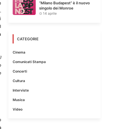
e
“Milano Budapest” è il nuovo
singolo dei Monroe
.
14 aprile
i
l
a
CATEGORIE
Cinema
l
Comunicati Stampa
o
Concerti
o
Cultura
Interviste
Musica
Video
o
a