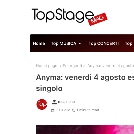
Home
Top MUSICA
Top CONCERTI
Top
Home page
Emergenti
Anyma: venerdì 4 agosto e
Anyma: venerdì 4 agosto esc
singolo
person
redazione
31 luglio
1 minute read