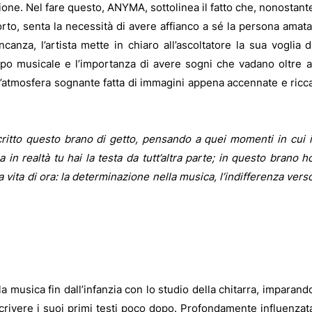
ione. Nel fare questo, ANYMA, sottolinea il fatto che, nonostant
rto, senta la necessità di avere affianco a sé la persona amata
anza, l’artista mette in chiaro all’ascoltatore la sua voglia d
o musicale e l’importanza di avere sogni che vadano oltre a
un’atmosfera sognante fatta di immagini appena accennate e ricc
ritto questo brano di getto, pensando a quei momenti in cui i
n realtà tu hai la testa da tutt’altra parte; in questo brano h
a vita di ora: la determinazione nella musica, l’indifferenza vers
 musica fin dall’infanzia con lo studio della chitarra, imparand
 scrivere i suoi primi testi poco dopo. Profondamente influenzat