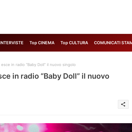
 INTERVISTE
Top CINEMA
Top CULTURA
COMUNICATI STA
sce in radio “Baby Doll” il nuovo singolo
e in radio “Baby Doll” il nuovo
share