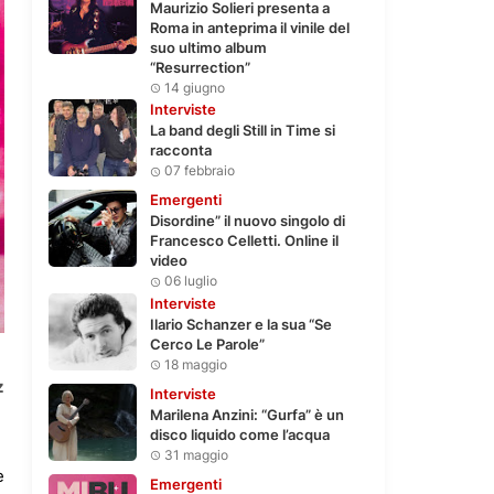
Maurizio Solieri presenta a
Roma in anteprima il vinile del
suo ultimo album
“Resurrection”
14 giugno
Interviste
La band degli Still in Time si
racconta
07 febbraio
Emergenti
Disordine” il nuovo singolo di
Francesco Celletti. Online il
video
06 luglio
Interviste
Ilario Schanzer e la sua “Se
Cerco Le Parole”
18 maggio
z
Interviste
Marilena Anzini: “Gurfa” è un
disco liquido come l’acqua
31 maggio
e
Emergenti