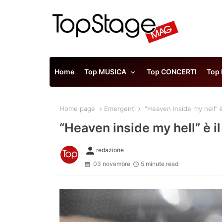
Home
Top MUSICA
Top CONCERTI
Top
Home page
Emergenti
“Heaven inside my hell” è
“Heaven inside my hell” è i
person
redazione
03 novembre
5 minute read