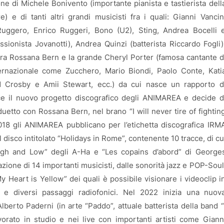
ne di Michele Bonivento (importante pianista e tastierista dell
) e di tanti altri grandi musicisti fra i quali: Gianni Vancin
Ruggero, Enrico Ruggeri, Bono (U2), Sting, Andrea Bocelli 
ssionista Jovanotti), Andrea Quinzi (batterista Riccardo Fogli)
 tra Rossana Bern e la grande Cheryl Porter (famosa cantante d
ternazionale come Zucchero, Mario Biondi, Paolo Conte, Kati
vid Crosby e Amii Stewart, ecc.) da cui nasce un rapporto d
ace il nuovo progetto discografico degli ANIMAREA e decide d
duetto con Rossana Bern, nel brano “I will never tire of fightin
2018 gli ANIMAREA pubblicano per l’etichetta discografica IRM
isco intitolato “Holidays in Rome”, contenente 10 tracce, di cu
 High and Low” degli A-Ha e “Les copains d’abord” di George
zione di 14 importanti musicisti, dalle sonorità jazz e POP-Soul
y Heart is Yellow” dei quali è possibile visionare i videoclip i
i e diversi passaggi radiofonici. Nel 2022 inizia una nuov
lberto Paderni (in arte “Paddo”, attuale batterista della band “
orato in studio e nei live con importanti artisti come Giann