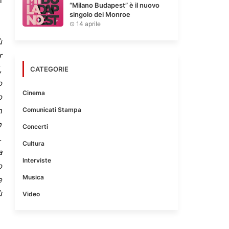
i
“Milano Budapest” è il nuovo
singolo dei Monroe
14 aprile
ù
r
,
CATEGORIE
o
Cinema
o
Comunicati Stampa
n
n
Concerti
.
Cultura
a
Interviste
o
Musica
e
ù
Video