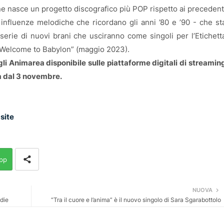
ne nasce un progetto discografico più POP rispetto ai precedent
nfluenze melodiche che ricordano gli anni ’80 e ’90 - che st
rie di nuovi brani che usciranno come singoli per l’Etichett
“Welcome to Babylon” (maggio 2023).
gli Animarea disponibile sulle piattaforme digitali di streamin
a dal 3 novembre.
site
pp
NUOVA
ndie
“Tra il cuore e l’anima” è il nuovo singolo di Sara Sgarabottolo