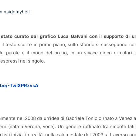
eninsidemyhell
è stato curato dal grafico Luca Galvani con il supporto di u
il testo scorre in primo piano, sullo sfondo si susseguono co
 le parole e il mood del brano, in un vivace gioco di colori 
 espressi nel singolo.
u.be/-TwlXPRzvsA
almente nel 2008 da un’idea di Gabriele Toniolo (nato a Venezia
ern (nata a Verona, voce). Un genere raffinato tra smooth lati
tisti inizia, in realtà, nella calda estate del 2003, attraverso un