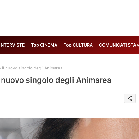
 INTERVISTE
Top CINEMA
Top CULTURA
COMUNICATI STA
 il nuovo singolo degli Animarea
l nuovo singolo degli Animarea
share