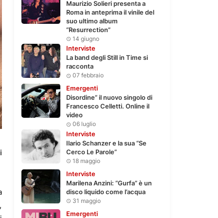
Maurizio Solieri presenta a
Roma in anteprima il vinile del
suo ultimo album
“Resurrection”
14 giugno
Interviste
La band degli Still in Time si
racconta
07 febbraio
Emergenti
Disordine” il nuovo singolo di
Francesco Celletti. Online il
video
06 luglio
Interviste
Ilario Schanzer e la sua “Se
Cerco Le Parole”
i
18 maggio
Interviste
Marilena Anzini: “Gurfa” è un
a
disco liquido come l’acqua
31 maggio
,
Emergenti