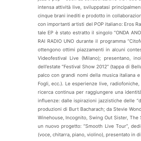
intensa attività live, sviluppatasi principalm
cinque brani inediti e prodotto in collaborazi
con importanti artisti del POP italiano: Eros 
tale EP è stato estratto il singolo “ONDA ANO
RAI RADIO UNO durante il programma “Citofo
ottengono ottimi piazzamenti in alcuni contest
Videofestival Live (Milano); presentano, i
dell’estate “Festival Show 2012” (tappa di Bel
palco con grandi nomi della musica italiana e
Fogli, ecc.). Le esperienze live, radiofoniche
ricerca continua per raggiungere una identità 
influenze: dalle ispirazioni jazzistiche delle “
produzioni di Burt Bacharach; da Stevie Wond
Winehouse, Incognito, Swing Out Sister, The S
un nuovo progetto: “Smooth Live Tour”, dedi
(voce, chitarra, piano, violino), presentato in 