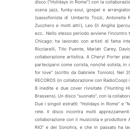
disco (“Holidays in Rome”) con la collaborazio
scena jazz, funky-soul, gospel e arrangiatore
(sassofonista di Umberto Tozzi, Antonella 
Zucchero e molti altri), Leo Di Angilla (percu
ecc.. Nello stesso periodo avviene l’incontro
Chicago: ha lavorato con artisti di fama in
Ricciarelli, Tito Puente, Mariah Carey, Da
collaborazione artistica. A Cheryl Porter pi
parteciparvi come corista, nonché solista, in 
for love” (scritto da Gabriele Toniolo). Nel 
RECORDS (in collaborazione con RadioCoop) il d
8 inedite e due cover rivisitate (“Hunting
Brassens). Un disco “suonato”, con la collabora
Due i singoli estratti: “Holidays in Rome” e “M
rete. Il disco incontra molti apprezzament
collaborazione con il musicista e produttore A
RIO” e dei Sonohra, e che in passato ha lav