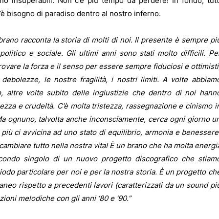
rano insuperabili. Non c’è più tempo da perdere! In fondo, tutt
’è bisogno di paradiso dentro al nostro inferno.
rano racconta la storia di molti di noi. Il presente è sempre pi
litico e sociale. Gli ultimi anni sono stati molto difficili. Pe
ovare la forza e il senso per essere sempre fiduciosi e ottimisti
ebolezze, le nostre fragilità, i nostri limiti. A volte abbiam
 altre volte subito delle ingiustizie che dentro di noi hann
llezza e crudeltà. C’è molta tristezza, rassegnazione e cinismo i
Ma ognuno, talvolta anche inconsciamente, cerca ogni giorno u
e più ci avvicina ad uno stato di equilibrio, armonia e benessere
ambiare tutto nella nostra vita! È un brano che ha molta energi
condo singolo di un nuovo progetto discografico che stiam
iodo particolare per noi e per la nostra storia. È un progetto ch
neo rispetto a precedenti lavori (caratterizzati da un sound pi
oni melodiche con gli anni ‘80 e ‘90.”