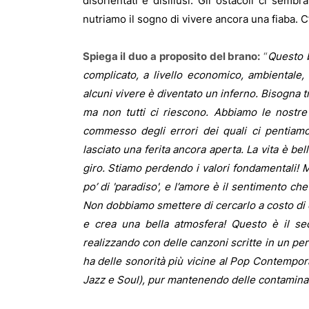
disorientati e disillusi. Gli ostacoli ci semb
nutriamo il sogno di vivere ancora una fiaba. C
Spiega il duo a proposito del brano:
“
Questo b
complicato, a livello economico, ambientale, po
alcuni vivere è diventato un inferno. Bisogna tr
ma non tutti ci riescono. Abbiamo le nostre d
commesso degli errori dei quali ci pentiamo,
lasciato una ferita ancora aperta. La vita è be
giro. Stiamo perdendo i valori fondamentali! 
po’ di 'paradiso', e l’amore è il sentimento ch
Non dobbiamo smettere di cercarlo a costo di c
e crea una bella atmosfera! Questo è il se
realizzando con delle canzoni scritte in un per
ha delle sonorità più vicine al Pop Contempora
Jazz e Soul), pur mantenendo delle contaminazi