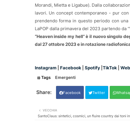
Morandi, Mietta e Ligabue). Dalla collaborazio
lavori. Un concept contemporaneo - pur con i
prendendo forma in questo periodo con una se
LaPOP dalla primavera del 2023 partendo da 
“Heaven inside my hell” è il nuovo singolo de
dal 27 ottobre 2023 e in rotazione radiofonic
Instagram
|
Facebook
|
Spotify
|
TikTok
|
Web
Tags
Emergenti
Facebook
Twitter
Whatsa
VECCHIA
SantoClaus: sintetici, cosmici, un fluire country dai toni i