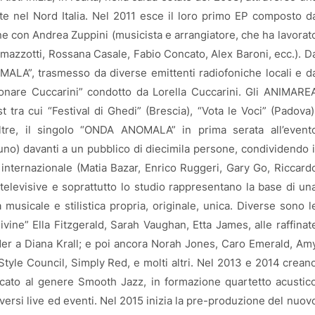
ente nel Nord Italia. Nel 2011 esce il loro primo EP composto d
one con Andrea Zuppini (musicista e arrangiatore, che ha lavorat
Ramazzotti, Rossana Casale, Fabio Concato, Alex Baroni, ecc.). D
MALA”, trasmesso da diverse emittenti radiofoniche locali e d
nare Cuccarini” condotto da Lorella Cuccarini. Gli ANIMARE
 tra cui “Festival di Ghedi” (Brescia), “Vota le Voci” (Padova)
noltre, il singolo “ONDA ANOMALA” in prima serata all’event
luno) davanti a un pubblico di diecimila persone, condividendo i
 internazionale (Matia Bazar, Enrico Ruggeri, Gary Go, Riccard
, televisive e soprattutto lo studio rappresentano la base di un
musicale e stilistica propria, originale, unica. Diverse sono l
divine” Ella Fitzgerald, Sarah Vaughan, Etta James, alle raffinat
er a Diana Krall; e poi ancora Norah Jones, Caro Emerald, Am
tyle Council, Simply Red, e molti altri. Nel 2013 e 2014 crean
cato al genere Smooth Jazz, in formazione quartetto acustic
diversi live ed eventi. Nel 2015 inizia la pre-produzione del nuov