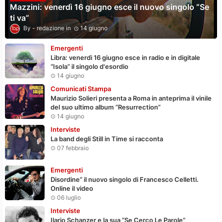
Mazzini: venerdì 16 giugno esce il nuovo singolo “Se
ti va”
redazione
14 giugno
Emergenti
Libra: venerdì 16 giugno esce in radio e in digitale
“Isola” il singolo d'esordio
14 giugno
Comunicati Stampa
Maurizio Solieri presenta a Roma in anteprima il vinile
del suo ultimo album “Resurrection”
14 giugno
Interviste
La band degli Still in Time si racconta
07 febbraio
Emergenti
Disordine” il nuovo singolo di Francesco Celletti.
Online il video
06 luglio
Interviste
Ilario Schanzer e la sua “Se Cerco Le Parole”