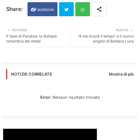
Facebook
Twi
Wh
VECCHIA
NUOVA
Il Vaso di Pandora: la distopia
“A me ricordi il tempo” è il nuovo
tter
ats
romantica del metal
singolo di Barbara Luna
app
Mostra di più
NOTIZIE CORRELATE
Error:
Nessun risultato trovato