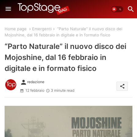
Home page
Emergenti
“Parto Naturale” il nuovo disco dei
Mojoshine, dal 16 febbraio in digitale e in formato fisico
“Parto Naturale” il nuovo disco dei
Mojoshine, dal 16 febbraio in
digitale e in formato fisico
person
redazione
share
12 febbraio
3 minute read