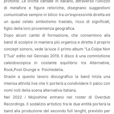
profondi. Le liriche cantate in italiano, attraverso l'utilizzo
di metafore e figure retoriche, disegnano suggestioni
comunicative sempre in bilico tra un'espressività diretta ed
un quasi celato simbolismo traslato, ricco di significati,
figlio della loro provenienza geografica.
Dopo alcuni cambi di formazione, che consentono alla
band di scolpire in maniera più organica e diretta il proprio
concept sonoro, vede la luce il primo album "La Colpa Non
E'Tua" edito nel Gennaio 2019. Il disco è una commistione
caleidoscopica in costante equilibrio tra Alternative,
Rock,Post Grunge e
Psichedelia.
Grazie a questo lavoro discografico la band inizia una
intensa attività live che li porterà a condividere il palco con
nomi noti della scena alternativa italiana.
Nel 2022 i Mojoshine entrano nel roster di Overdub
Recordings. Il sodalizio artistico tra le due entità porterà la
band alla produzione del secondo full lenght, previsto per